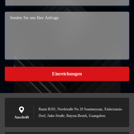
Einreichungen
Raum B101, Nordstraße No.10 Suantaoyuan, Xinkexiaxin-
Dorf, Jiahe-Straße, Baiyun-Bezirk, Guangzhou
Anschrift