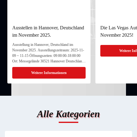
Ausstellen in Hannover, Deutschland
Die Las Vegas Aut
im November 2025.
November 2025!
Ausstellung in Hannover, Deutschland im
November 2025. Ausstellungszeitraum: 2025-11-
Weitere In
09 ~ 11-15 Öffnungszeiten: 09:00:00-18:00:00
Ort: Messegelände 30521 Hannover Deutschland
Stand: 15C47 Wir freuen uns sehr, Sie hier zu
treffen und hoffen, Sie auch in Zukunft oft zu
Weitere Informationen
sehen...
Alle Kategorien