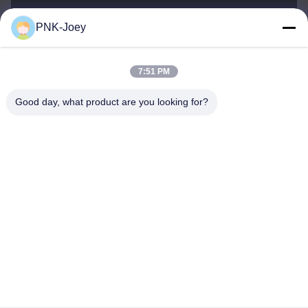
PNK-Joey
xianzhihao@gzxingchao.info
E-Mail-Adresse
7:51 PM
Good day, what product are you looking for?
008613580404923
Telefon
Guangzhou Xingchao Agriculture Machinery
Co., Ltd.
German