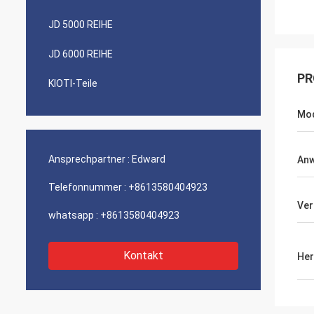
JD 5000 REIHE
JD 6000 REIHE
PR
KIOTI-Teile
Mod
Ansprechpartner :
Edward
An
Telefonnummer :
+8613580404923
Ver
whatsapp :
+8613580404923
Kontakt
Her