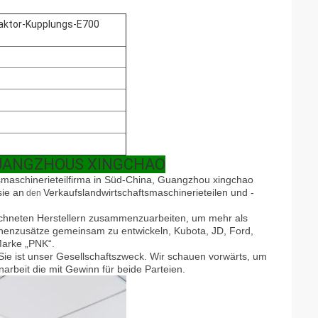
raktor-Kupplungs-E700
GUANGZHOUS XINGCHAO
s
maschinerieteilfirma in Süd-China, Guangzhou xingchao
sie an
Verkaufslandwirtschaftsmaschinerieteilen und -
den
chneten Herstellern
zusammenzuarbeiten
, um mehr als
hinenzusätze gemeinsam zu entwickeln, Kubota, JD, Ford,
Marke „PNK“.
Sie ist unser
Gesellschaftszweck. Wir schauen vorwärts, um
rbeit die mit Gewinn für beide Parteien.