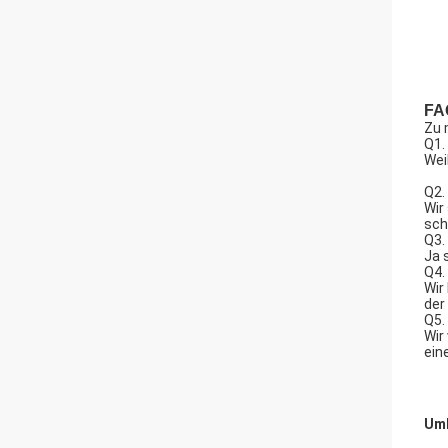
FA
Zu 
Q1.
Wei
Q2.
Wir
sch
Q3.
Ja 
Q4.
Wir
der
Q5.
Wir
ein
Umb