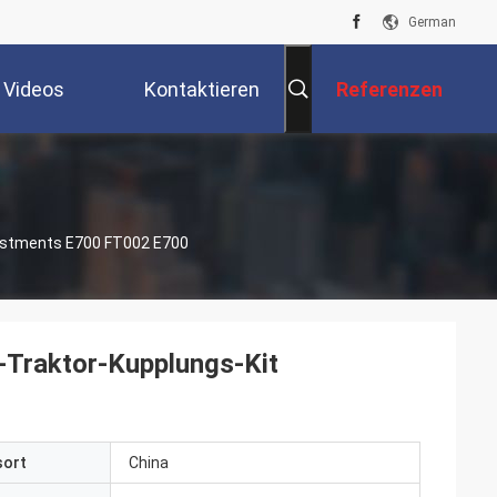
German
Videos
Kontaktieren
Referenzen
Sie Uns
justments E700 FT002 E700
-Traktor-Kupplungs-Kit
sort
China