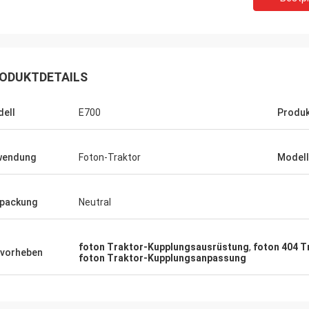
ODUKTDETAILS
ell
E700
Produ
wendung
Foton-Traktor
Modell
packung
Neutral
foton Traktor-Kupplungsausrüstung
,
foton 404 
vorheben
foton Traktor-Kupplungsanpassung