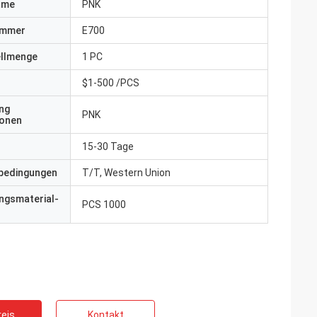
ame
PNK
ummer
E700
ellmenge
1 PC
$1-500 /PCS
ng
PNK
ionen
15-30 Tage
bedingungen
T/T, Western Union
ngsmaterial-
PCS 1000
eis
Kontakt