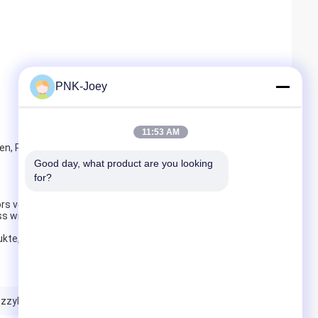
PNK-Joey
11:53 AM
en, Produkte zu aktualisieren. Treten Sie mit uns, wir
Good day, what product are you looking 
for?
ors verkaufen, und haben Kunden in mehr als 20 Ländern auf
ass wir langfristiges Geschäft tätigen können.
dukte, die besonders angefertigt werden müssen, dauern
zzylinder Nxg1604pfm181-050