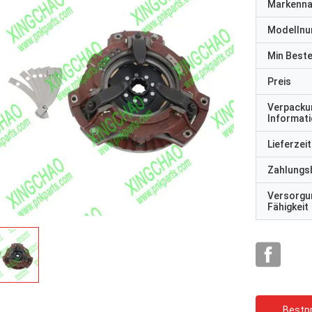
Markenn
Modelln
Min Best
Preis
Verpacku
Informat
Lieferzeit
Zahlungs
Versorgu
Fähigkeit
Bestpr