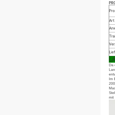
PR
Pro
Art:
An
Tra
Ver
Lief
L
Da 
Lan
ent
Im 
200
Mas
Ste
mit