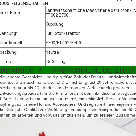
ODUST-EIGENSCHAFTEN
Landwirtschaftliche Maschinerie der Foton-T
dukt-Name:
FT002 E700
Kupplung
wendung:
Für Foton-Traktor
ktor-Modell:
E700/FT002/E700
packung:
Neutral
erfrist:
15-30 Tage
ANDWIRTSCHAFTS-MASCHINERIE CO, .LTD 
die längste Geschichte und die größte Zahl der Berufs- Landwirtschaft
dwirtschaftsmaschinerie Co, .LTD Einrichtung fast 20 Jahre haben, ist 
wicklung mehr als 20 Länder aus der ganzen Welt festgelegt worden.
Entwicklungsprozess fuhr die Firma fort, mit den inländischen
ausgezei
0 Arten Landwirtschaftsmaschinerieteile, einschließlich Perkins-Masc
syFerguson, neue Holland Accessories. Und registriert ihrer eigenen 
llen Sie gute Qualität zur Verfügung und comptitive Preisproduktion für 
 Ihnen zu arbeiten und vorwärts umzuziehen, um zu erzielen Zusammena