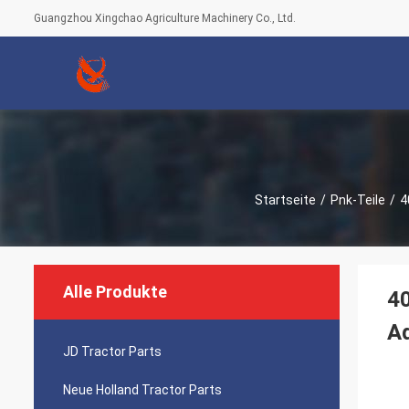
Guangzhou Xingchao Agriculture Machinery Co., Ltd.
Startseite
/
Pnk-Teile
/
4
Alle Produkte
40
A
JD Tractor Parts
Neue Holland Tractor Parts