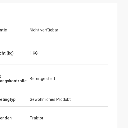
ntie
Nicht verfügbar
cht (kg)
1 KG
o
Bereitgestellt
angskontrolle
etingtyp
Gewöhnliches Produkt
enden
Traktor