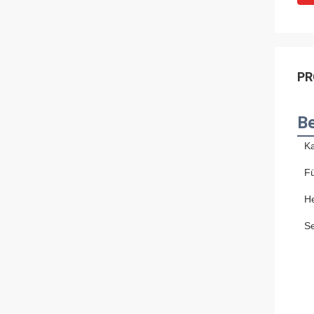
PR
Be
K
F
He
S