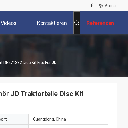
German
Videos
Kontaktieren
Referenzen
Sie Uns
it RE271382 Disc Kit Fits Für JD
ör JD Traktorteile Disc Kit
sort
Guangdong, China