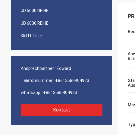
JD 5000 REIHE
PR
JD 6000 REIHE
Bed
KIOTI-Teile
An
Bra
Ansprechpartner :
Edward
Telefonnummer :
+8613580404923
Sta
Aus
whatsapp :
+8613580404923
Mas
Kontakt
Typ