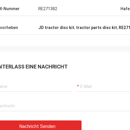
M-Nummer
RE271382
Hafe
vorheben
JD tractor disc kit
,
tractor parts disc kit
,
RE271
NTERLASS EINE NACHRICHT
Nachricht Senden