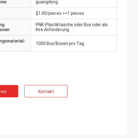
ame
guangdong
$1.00/pieces >=1 pieces
ng
PNK-Plastiktasche oder Box oder als
ionen
Ihre Anforderung.
ngsmaterial-
1000 Box/Boxen pro Tag
eis
Kontakt