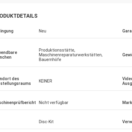
ODUKTDETAILS
ingung
Neu
Gara
Produktionsstätte,
wendbare
Maschinenreparaturwerkstätten,
Gewi
nchen
Bauernhöfe
ndort des
Vide
KEINER
stellungsraums
Ausg
chinenprüfbericht
Nicht verfügbar
Mark
Disc-Kit
Verw