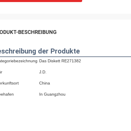
ODUKT-BESCHREIBUNG
schreibung der Produkte
ategoriebezeichnung
Das Diskett RE271382
ür
J.D.
rkunftsort
China
eehafen
In Guangzhou