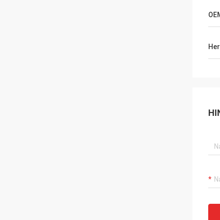
OE
Her
HI