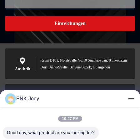
Einreichungen
Raum B101, Nordstraße No.10 Suantaoyuan, Xinkexiaxin-
Dorf, Jiahe-Straße, Baiyun-Bezirk, Guangzhou
Anschrift
PNK-Joey
xianzhihao@gzxingchao.info
E-Mail-Adresse
10:47 PM
Good day, what product are you looking for?
008613580404923