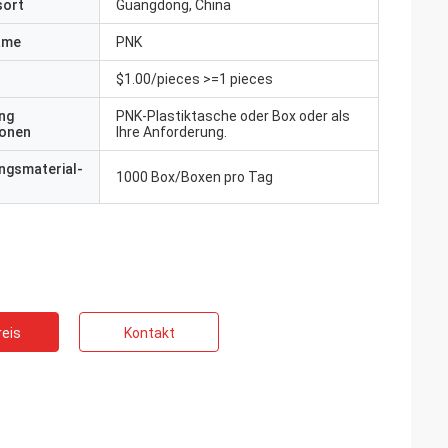
sort
Guangdong, China
ame
PNK
$1.00/pieces >=1 pieces
ng
PNK-Plastiktasche oder Box oder als
ionen
Ihre Anforderung.
ngsmaterial-
1000 Box/Boxen pro Tag
eis
Kontakt