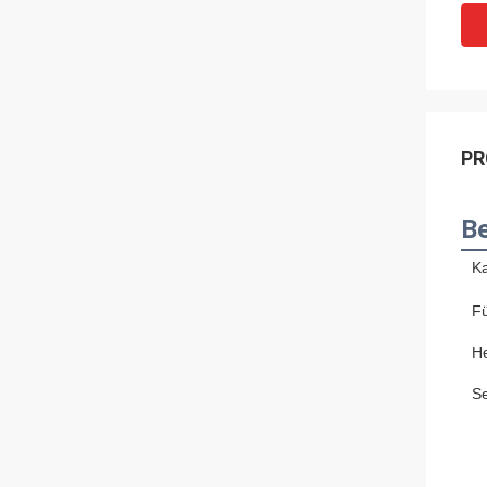
PR
Be
K
F
He
S