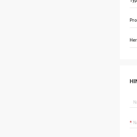
Typ
Pr
Her
HI