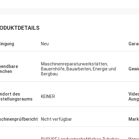
ODUKTDETAILS
ingung
Neu
Gara
Maschinenreparaturwerkstätten,
wendbare
Bauernhöfe, Bauarbeiten, Energie und
Gewic
nchen
Bergbau
ndort des
Vide
KEINER
stellungsraums
Ausg
chinenprüfbericht
Nicht verfügbar
Mark