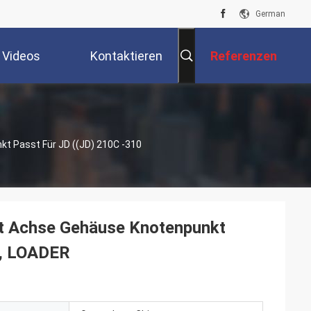
German
Videos
Kontaktieren
Referenzen
Sie Uns
 Passt Für JD ((JD) 210C -310
 Achse Gehäuse Knotenpunkt
e, LOADER