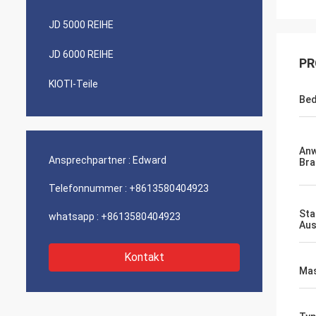
JD 5000 REIHE
JD 6000 REIHE
PR
KIOTI-Teile
Bed
An
Ansprechpartner :
Edward
Bra
Telefonnummer :
+8613580404923
Sta
whatsapp :
+8613580404923
Aus
Kontakt
Mas