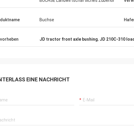
BUCHSE Landwirtschaftliches Zubehör
Verw
oduktname
Buchse
Hafe
vorheben
JD tractor front axle bushing
,
JD 210C-310 loa
NTERLASS EINE NACHRICHT