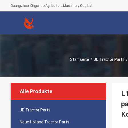
Guangzhou Xingchao Agriculture Machinery Co., Ltd.
Startseite
/
JD Tractor Parts
/
Alle Produkte
L
pa
JD Tractor Parts
K
Neue Holland Tractor Parts