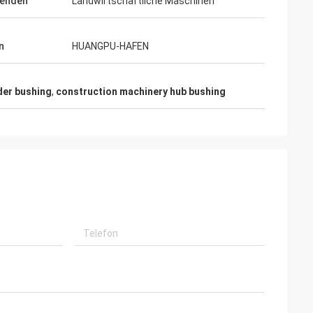
enden
Landwirtschaftliche Maschinen
n
HUANGPU-HAFEN
der bushing
,
construction machinery hub bushing