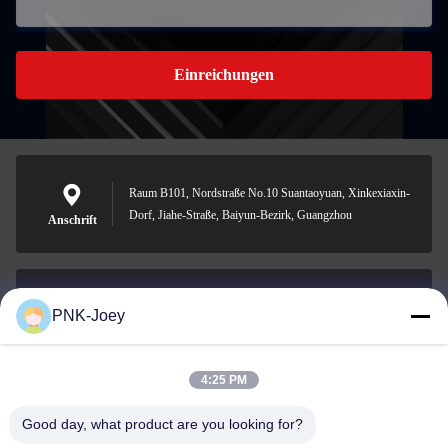
Einreichungen
Raum B101, Nordstraße No.10 Suantaoyuan, Xinkexiaxin-
Dorf, Jiahe-Straße, Baiyun-Bezirk, Guangzhou
Anschrift
PNK-Joey
xianzhihao@gzxingchao.info
E-Mail-Adresse
4:25 PM
Good day, what product are you looking for?
008613580404923