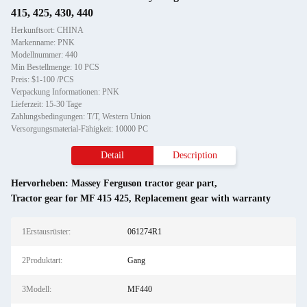
415, 425, 430, 440
Herkunftsort: CHINA
Markenname: PNK
Modellnummer: 440
Min Bestellmenge: 10 PCS
Preis: $1-100 /PCS
Verpackung Informationen: PNK
Lieferzeit: 15-30 Tage
Zahlungsbedingungen: T/T, Western Union
Versorgungsmaterial-Fähigkeit: 10000 PC
Detail
Description
Hervorheben:
Massey Ferguson tractor gear part
,
Tractor gear for MF 415 425
,
Replacement gear with warranty
1Erstausrüster:
061274R1
2Produktart:
Gang
3Modell:
MF440