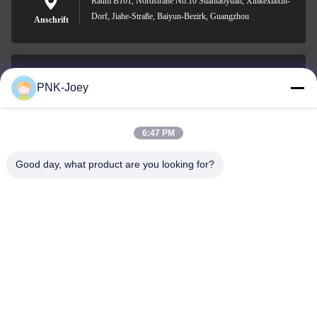
Raum B101, Nordstraße No.10 Suantaoyuan, Xinkexiaxin-
Dorf, Jiahe-Straße, Baiyun-Bezirk, Guangzhou
Anschrift
PNK-Joey
xianzhihao@gzxingchao.info
E-Mail-Adresse
6:47 PM
Good day, what product are you looking for?
008613580404923
Telefon
Guangzhou Xingchao Agriculture Machinery
Co., Ltd.