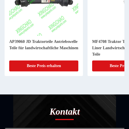
AP39060 JD Traktorteile Antriebswelle
MF4708 Traktor Teil
Teile für landwirtschaftliche Maschinen
Liner Landwirtschaf
Teile
Beste Preis erhalten
Beste Preis
Kontakt