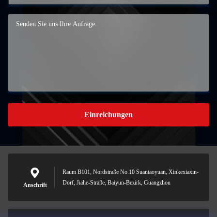
Einreichungen
Raum B101, Nordstraße No.10 Suantaoyuan, Xinkexiaxin-
Dorf, Jiahe-Straße, Baiyun-Bezirk, Guangzhou
Anschrift