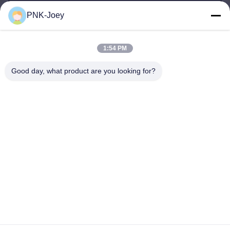
PNK-Joey
xianzhihao@gzxingchao.info
E-Mail-Adresse
1:54 PM
Good day, what product are you looking for?
008613580404923
Telefon
Guangzhou Xingchao Agriculture Machinery
Co., Ltd.