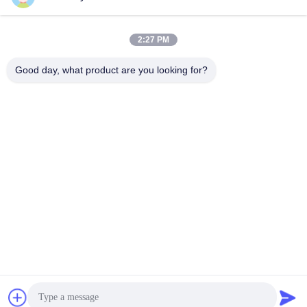
E-Mail-Adresse
2:27 PM
Good day, what product are you looking for?
008613580404923
Telefon
Guangzhou Xingchao Agriculture Machinery
Co., Ltd.
Beste Preis erhalten
Get a Quote
Guangzhou Xingchao Agriculture Machinery Co., Ltd.