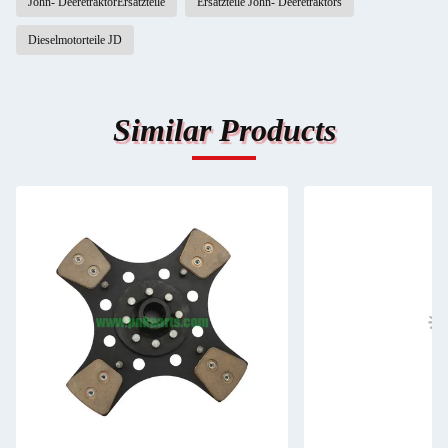
John- DeeretraktorErsatzteile
Ersatzteile John- Deeretraktors
Dieselmotorteile JD
Similar Products