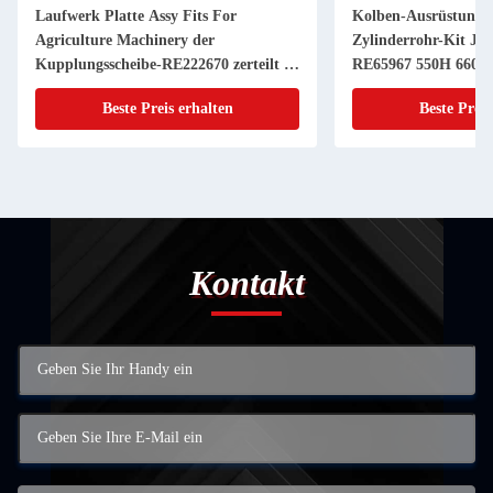
Laufwerk Platte Assy Fits For
Kolben-Ausrüstung 
Agriculture Machinery der
Zylinderrohr-Kit JD
Kupplungsscheibe-RE222670 zerteilt 11
RE65967 550H 6603 
Zoll 20 KEIL
Powerthch Turbo
Beste Preis erhalten
Beste Preis
Kontakt