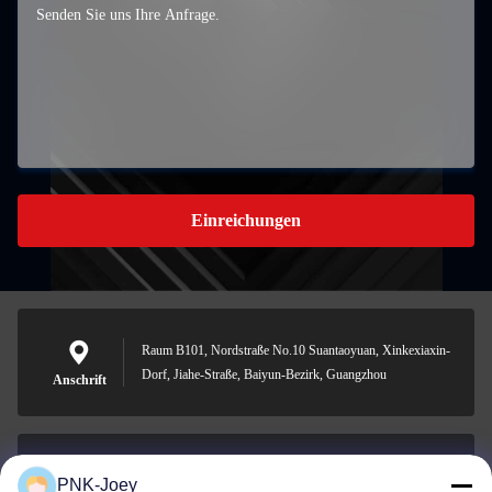
Einreichungen
Raum B101, Nordstraße No.10 Suantaoyuan, Xinkexiaxin-
Dorf, Jiahe-Straße, Baiyun-Bezirk, Guangzhou
Anschrift
PNK-Joey
xianzhihao@gzxingchao.info