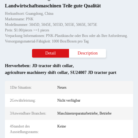
Landwirtschaftsmaschinen Teile gute Qualität
Herkunftsort: Guangdong, China
Markenname: PNK
Modellnummer: 5045D, 5045E, 5055D, 5055E, 5065E, 5075E
Preis: $1.00/pieces >=1 pieces
Verpackung Informationen: PNK-Plastiktasche oder Box oder als Ihre Anforderung.
Versorgungsmaterial-Fähigkeit: 1000 Box/Boxen pro Tag
Detail
Description
Hervorheben:
JD tractor shift collar
,
agriculture machinery shift collar
,
SU24007 JD tractor part
1Die Situation:
Neues
2Gewährleistung:
Nicht verfügbar
3Anwendbare Branchen:
Maschinenreparaturbetriebe, Betriebe
4Standort des
Keine
Ausstellungsraums: