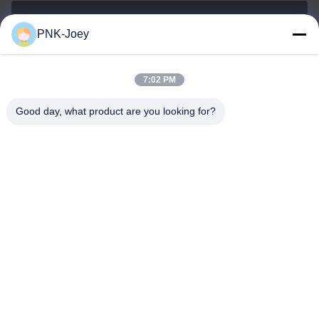
PNK-Joey
xianzhihao@gzxingchao.info
E-Mail-Adresse
7:02 PM
Good day, what product are you looking for?
008613580404923
Telefon
Guangzhou Xingchao Agriculture Machinery
Co., Ltd.