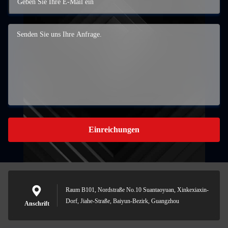
Einreichungen
Raum B101, Nordstraße No.10 Suantaoyuan, Xinkexiaxin-
Dorf, Jiahe-Straße, Baiyun-Bezirk, Guangzhou
Anschrift