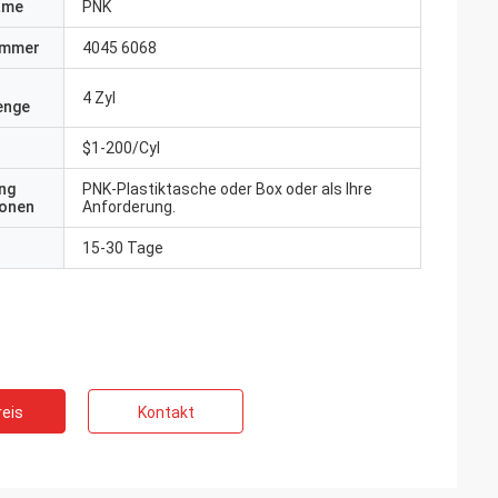
ame
PNK
ummer
4045 6068
4 Zyl
enge
$1-200/Cyl
ng
PNK-Plastiktasche oder Box oder als Ihre
ionen
Anforderung.
15-30 Tage
eis
Kontakt