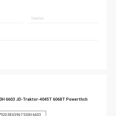
50H 6603 JD-Traktor-4045T 6068T Powerthch
07920 RE65967 550H 6603