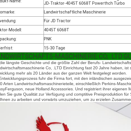
dukt-Name:
JD-Traktor-4045T 6068T Powerthch Turbo
omarke:
Landwirtschaftliche Maschinerie
wendung:
Für JD Tractor
ktor-Modell:
4045T 6068T
packung:
PNK
erfrist:
15-30 Tage
ANDWIRTSCHAFTS-MASCHINERIE CO, .LTD 
die längste Geschichte und die größte Zahl der Berufs- Landwirtschaft
dwirtschaftsmaschinerie Co, .LTD Einrichtung fast 20 Jahre haben, ist 
wicklung mehr als 20 Länder aus der ganzen Welt festgelegt worden.
Entwicklungsprozess fuhr die Firma fort, mit den inländischen
ausgezei
0 Arten Landwirtschaftsmaschinerieteile, einschließlich Perkins-Masc
syFerguson, neue Holland Accessories. Und registriert ihrer eigenen 
llen Sie gute Qualität zur Verfügung und comptitive Preisproduktion für 
 Ihnen zu arbeiten und vorwärts umzuziehen, um zu erzielen Zusammena