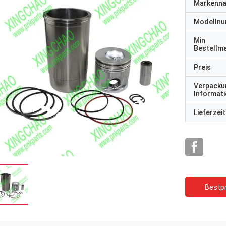
Markenn
Modelln
Min
Bestellm
Preis
Verpacku
Informat
Lieferzeit
Bestpr