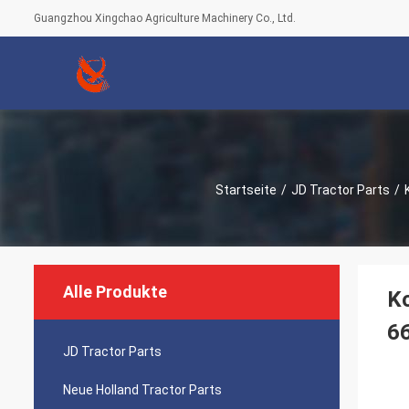
Guangzhou Xingchao Agriculture Machinery Co., Ltd.
Startseite
/
JD Tractor Parts
/
Alle Produkte
K
6
JD Tractor Parts
Neue Holland Tractor Parts