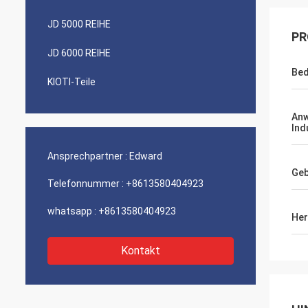
JD 5000 REIHE
PR
JD 6000 REIHE
Bed
KIOTI-Teile
An
Ind
Ansprechpartner :
Edward
Geb
Telefonnummer :
+8613580404923
whatsapp :
+8613580404923
Her
Kontakt