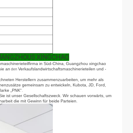
GUANGZHOUS XINGCHAO
s
maschinerieteilfirma in Süd-China, Guangzhou xingchao
sie an
Verkaufslandwirtschaftsmaschinerieteilen und -
den
chneten Herstellern
zusammenzuarbeiten
, um mehr als
hinenzusätze gemeinsam zu entwickeln, Kubota, JD, Ford,
Marke „PNK“.
Sie ist unser
Gesellschaftszweck. Wir schauen vorwärts, um
rbeit die mit Gewinn für beide Parteien.