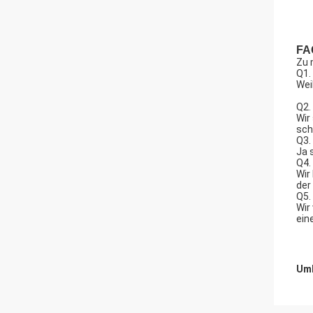
FA
Zu 
Q1.
Wei
Q2.
Wir
sch
Q3.
Ja 
Q4.
Wir
der
Q5.
Wir
ein
Umb