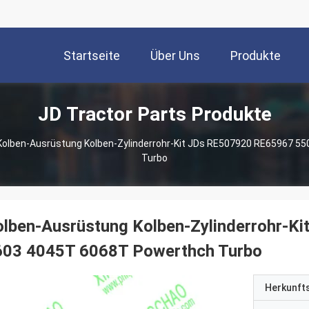
Startseite
Über Uns
Produkte
JD Tractor Parts Produkte
Kolben-Ausrüstung Kolben-Zylinderrohr-Kit JDs RE507920 RE65967 5
Turbo
olben-Ausrüstung Kolben-Zylinderrohr-
603 4045T 6068T Powerthch Turbo
Herkunft