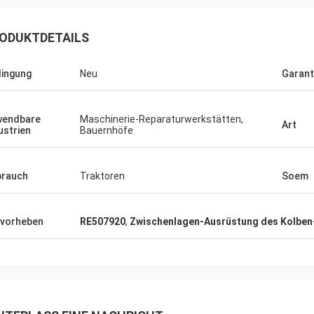
ODUKTDETAILS
ingung
Neu
Garant
wendbare
Maschinerie-Reparaturwerkstätten,
Art
ustrien
Bauernhöfe
rauch
Traktoren
Soem
vorheben
RE507920
,
Zwischenlagen-Ausrüstung des Kolbe