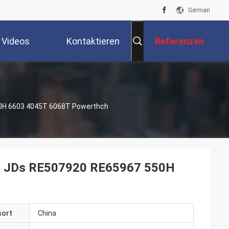
German
Videos
Kontaktieren
Referenzen
Sie Uns
50H 6603 4045T 6068T Powerthch
Kit JDs RE507920 RE65967 550H
sort
China