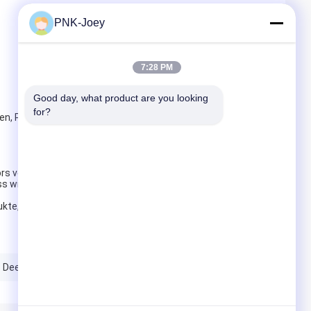
PNK-Joey
7:28 PM
Good day, what product are you looking 
for?
en, Produkte zu aktualisieren. Treten Sie mit uns, wir
ors verkaufen, und haben Kunden in mehr als 20 Ländern auf
ass wir langfristiges Geschäft tätigen können.
dukte, die besonders angefertigt werden müssen, dauern
- Deeretraktors
Dieselmotorteile JD