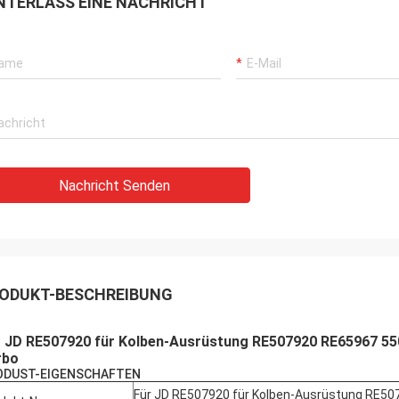
NTERLASS EINE NACHRICHT
Nachricht Senden
ODUKT-BESCHREIBUNG
r JD RE507920 für Kolben-Ausrüstung RE507920 RE65967 5
rbo
ODUST-EIGENSCHAFTEN
Für JD RE507920 für Kolben-Ausrüstung RE5