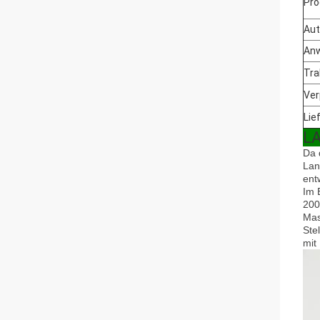
Pro
Aut
An
Tra
Ver
Lief
L
Da 
Lan
ent
Im 
200
Mas
Ste
mit