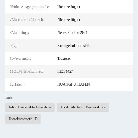
6Video Ausgangskontrolle:
Nicht verfügbar
7Maschinenprüfbericht:
Nicht verfügbar
8Marketingtyp:
Neues Produkt 2021
9Typ:
Kreuzgelenk mit Welle
10Verwenden:
Traktoren
11OEM-Teilenummer:
RE271427
12Hafen:
HUANGPU-HAFEN
Tags:
John- DeeretraktorErsatzteile
Ersatzteile John- Deeretraktors
Dieselmotorteile JD