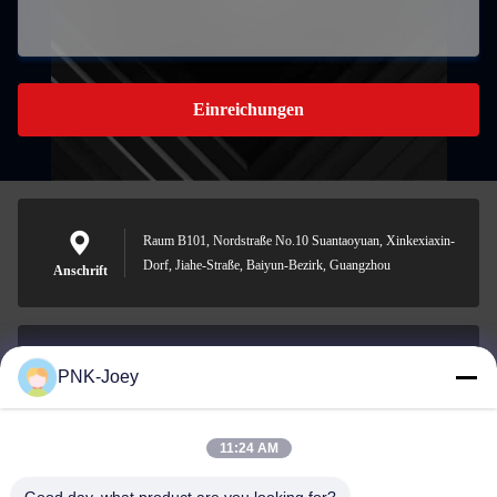
Einreichungen
Raum B101, Nordstraße No.10 Suantaoyuan, Xinkexiaxin-
Dorf, Jiahe-Straße, Baiyun-Bezirk, Guangzhou
Anschrift
PNK-Joey
xianzhihao@gzxingchao.info
E-Mail-Adresse
11:24 AM