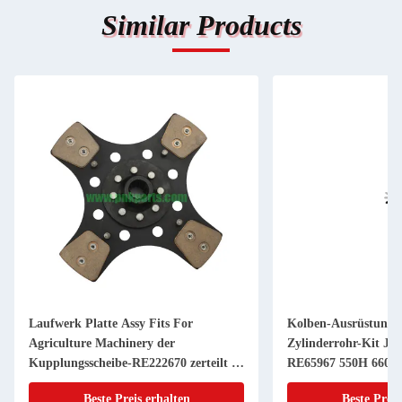
Similar Products
Laufwerk Platte Assy Fits For
Kolben-Ausrüstung 
Agriculture Machinery der
Zylinderrohr-Kit JD
Kupplungsscheibe-RE222670 zerteilt 11
RE65967 550H 6603 
Zoll 20 KEIL
Powerthch Turbo
Beste Preis erhalten
Beste Preis