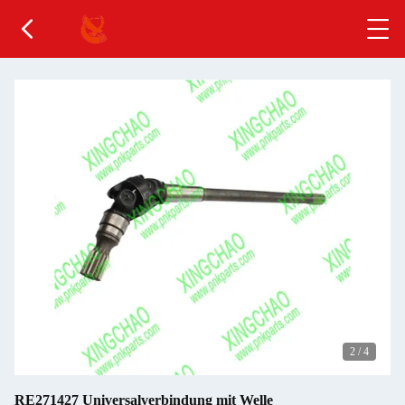
2
/
4
RE271427 Universalverbindung mit Welle