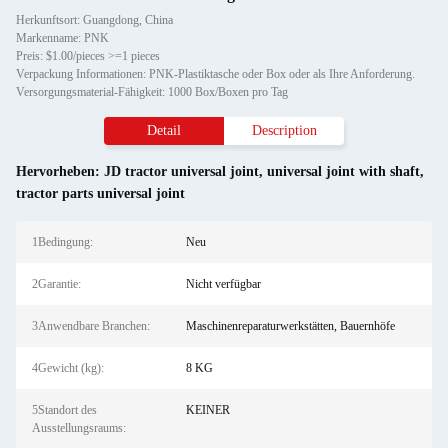
Herkunftsort: Guangdong, China
Markenname: PNK
Preis: $1.00/pieces >=1 pieces
Verpackung Informationen: PNK-Plastiktasche oder Box oder als Ihre Anforderung.
Versorgungsmaterial-Fähigkeit: 1000 Box/Boxen pro Tag
Detail
Description
Hervorheben:
JD tractor universal joint
,
universal joint with shaft
,
tractor parts universal joint
1Bedingung:
Neu
2Garantie:
Nicht verfügbar
3Anwendbare Branchen:
Maschinenreparaturwerkstätten, Bauernhöfe
4Gewicht (kg):
8 KG
5Standort des
KEINER
Ausstellungsraums: