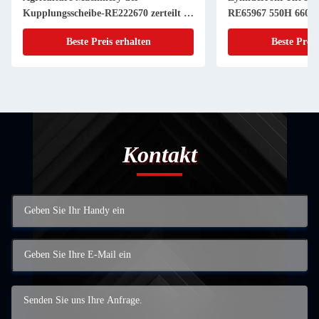
Kupplungsscheibe-RE222670 zerteilt 11
RE65967 550H 6603 
Zoll 20 KEIL
Powerthch Turbo
Beste Preis erhalten
Beste Preis
Kontakt