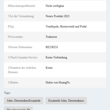
6Maschinenprüfbericht:
Nicht verfügbar
7Art der Vermarktung:
Neues Produkt 2021
8Typ:
Ventilspule, Bremsventil und Pedal
9Verwenden:
Traktoren
10Soem-Teilnummer:
RE230251
11Nach Garantie-Service:
Keine Verbindung.
12Standort des örtlichen
Keine
Dienstes:
13Hafen:
Hafen von HuangPu
Tags:
John- DeeretraktorErsatzteile
Ersatzteile John- Deeretraktors