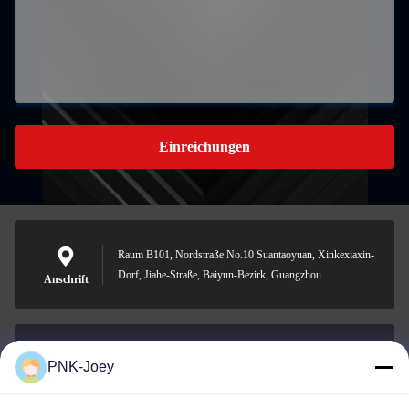
Einreichungen
Raum B101, Nordstraße No.10 Suantaoyuan, Xinkexiaxin-
Dorf, Jiahe-Straße, Baiyun-Bezirk, Guangzhou
Anschrift
PNK-Joey
xianzhihao@gzxingchao.info
E-Mail-Adresse