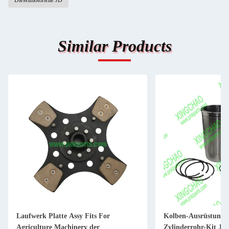
Dieselmotorteile JD
Similar Products
Laufwerk Platte Assy Fits For
Kolben-Ausrüstung 
Agriculture Machinery der
Zylinderrohr-Kit JD