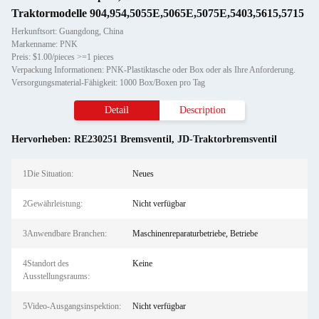
Traktormodelle 904,954,5055E,5065E,5075E,5403,5615,5715
Herkunftsort: Guangdong, China
Markenname: PNK
Preis: $1.00/pieces >=1 pieces
Verpackung Informationen: PNK-Plastiktasche oder Box oder als Ihre Anforderung.
Versorgungsmaterial-Fähigkeit: 1000 Box/Boxen pro Tag
Detail
Description
Hervorheben:
RE230251 Bremsventil
,
JD-Traktorbremsventil
1Die Situation:
Neues
2Gewährleistung:
Nicht verfügbar
3Anwendbare Branchen:
Maschinenreparaturbetriebe, Betriebe
4Standort des
Keine
Ausstellungsraums:
5Video-Ausgangsinspektion:
Nicht verfügbar