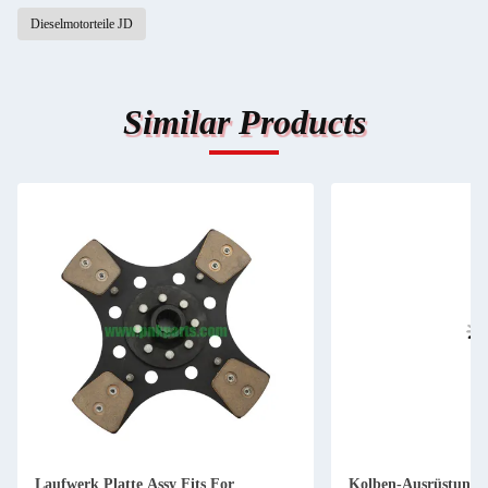
Dieselmotorteile JD
Similar Products
Laufwerk Platte Assy Fits For
Kolben-Ausrüstung 