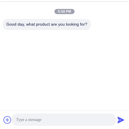
5:58 PM
Good day, what product are you looking for?
008613580404923
Telefon
Guangzhou Xingchao Agriculture Machinery
Co., Ltd.
Beste Preis erhalten
Get a Quote
Guangzhou Xingchao Agriculture Machinery Co., Ltd.