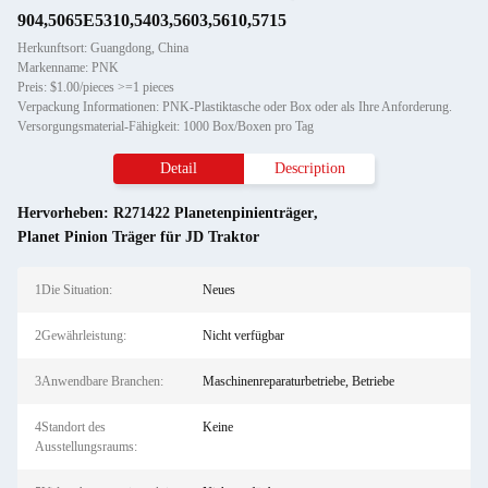
904,5065E5310,5403,5603,5610,5715
Herkunftsort: Guangdong, China
Markenname: PNK
Preis: $1.00/pieces >=1 pieces
Verpackung Informationen: PNK-Plastiktasche oder Box oder als Ihre Anforderung.
Versorgungsmaterial-Fähigkeit: 1000 Box/Boxen pro Tag
Detail
Description
Hervorheben:
R271422 Planetenpinienträger
,
Planet Pinion Träger für JD Traktor
1Die Situation:
Neues
2Gewährleistung:
Nicht verfügbar
3Anwendbare Branchen:
Maschinenreparaturbetriebe, Betriebe
4Standort des
Keine
Ausstellungsraums: