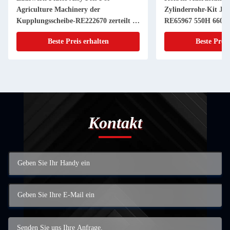
Agriculture Machinery der
Zylinderrohr-Kit JD
Kupplungsscheibe-RE222670 zerteilt 11
RE65967 550H 6603 
Zoll 20 KEIL
Powerthch Turbo
Beste Preis erhalten
Beste Preis
Kontakt