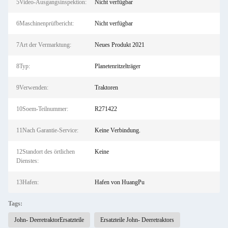
5Video-Ausgangsinspektion:
Nicht verfügbar
6Maschinenprüfbericht:
Nicht verfügbar
7Art der Vermarktung:
Neues Produkt 2021
8Typ:
Planetenritzelträger
9Verwenden:
Traktoren
10Soem-Teilnummer:
R271422
11Nach Garantie-Service:
Keine Verbindung.
12Standort des örtlichen
Keine
Dienstes:
13Hafen:
Hafen von HuangPu
Tags:
John- DeeretraktorErsatzteile
Ersatzteile John- Deeretraktors