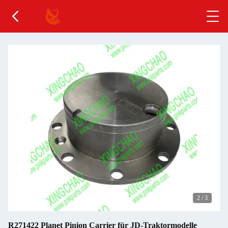
2
/
3
R271422 Planet Pinion Carrier für JD-Traktormodelle