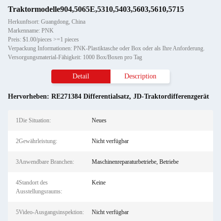
Traktormodelle904,5065E,5310,5403,5603,5610,5715
Herkunftsort: Guangdong, China
Markenname: PNK
Preis: $1.00/pieces >=1 pieces
Verpackung Informationen: PNK-Plastiktasche oder Box oder als Ihre Anforderung.
Versorgungsmaterial-Fähigkeit: 1000 Box/Boxen pro Tag
Detail
Description
Hervorheben:
RE271384 Differentialsatz
,
JD-Traktordifferenzgerät
1Die Situation:
Neues
2Gewährleistung:
Nicht verfügbar
3Anwendbare Branchen:
Maschinenreparaturbetriebe, Betriebe
4Standort des
Keine
Ausstellungsraums:
5Video-Ausgangsinspektion:
Nicht verfügbar