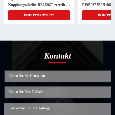
Kupplungsscheibe-RE222670 zerteilt 11
RE65967 550H 6603 
Zoll 20 KEIL
Powerthch Turbo
Beste Preis erhalten
Beste Preis
Kontakt