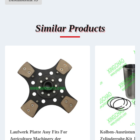
Dieselmotorteile JD
Similar Products
Laufwerk Platte Assy Fits For
Kolben-Ausrüstung 
Agriculture Machinery der
Zylinderrohr-Kit JD