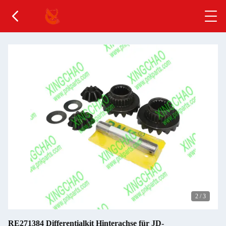
2
/
3
RE271384 Differentialkit Hinterachse für JD-