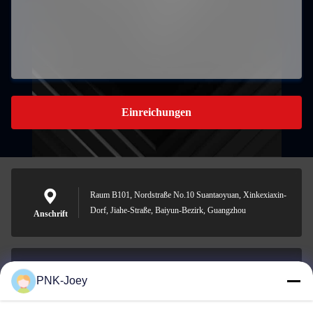
Einreichungen
Raum B101, Nordstraße No.10 Suantaoyuan, Xinkexiaxin-
Dorf, Jiahe-Straße, Baiyun-Bezirk, Guangzhou
Anschrift
PNK-Joey
xianzhihao@gzxingchao.info
E-Mail-Adresse