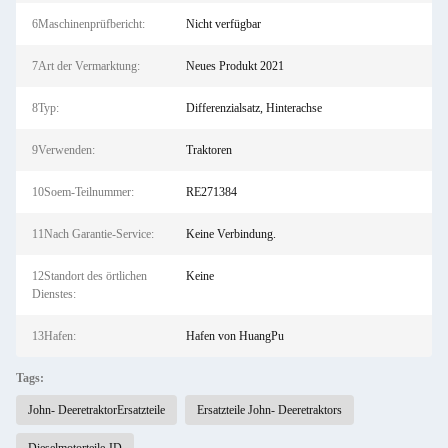
6Maschinenprüfbericht:
Nicht verfügbar
7Art der Vermarktung:
Neues Produkt 2021
8Typ:
Differenzialsatz, Hinterachse
9Verwenden:
Traktoren
10Soem-Teilnummer:
RE271384
11Nach Garantie-Service:
Keine Verbindung.
12Standort des örtlichen
Keine
Dienstes:
13Hafen:
Hafen von HuangPu
Tags:
John- DeeretraktorErsatzteile
Ersatzteile John- Deeretraktors