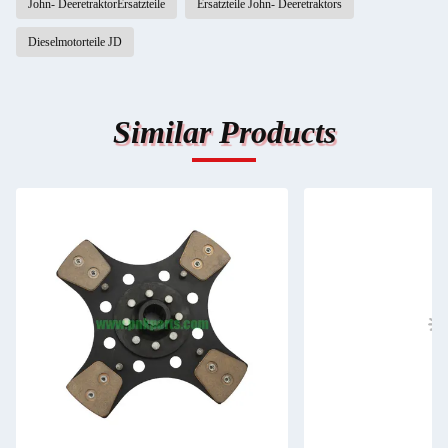
John- DeeretraktorErsatzteile
Ersatzteile John- Deeretraktors
Dieselmotorteile JD
Similar Products