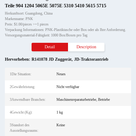
Teile 904 1204 5065E 5075E 5310 5410 5615 5715
Herkunftsort: Guangdong, China
Markenname: PNK
Preis: $1.00/pieces >=1 pieces
Verpackung Informationen: PNK-Plastiktasche oder Box oder als Ihre Anforderung.
Versorgungsmaterial-Fähigkeit: 1000 Box/Boxen pro Tag
Detail
Description
Hervorheben:
R141078 JD Zuggerät
,
JD-Traktorantrieb
1Die Situation:
Neues
2Gewährleistung:
Nicht verfügbar
3Anwendbare Branchen:
Maschinenreparaturbetriebe, Betriebe
4Gewicht (Kg):
1 kg
5Standort des
Keine
Ausstellungsraums: