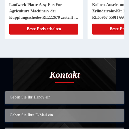
Laufwerk Platte Assy Fits For
Kolben-Ausrüstung 
Agriculture Machinery der
Zylinderrohr-Kit JD
Kupplungsscheibe-RE222670 zerteilt 11
RE65967 550H 6603 
Zoll 20 KEIL
Powerthch Turbo
Beste Preis erhalten
Beste Preis
Kontakt