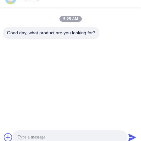
E-Mail-Adresse
5:25 AM
Good day, what product are you looking for?
008613580404923
Telefon
Guangzhou Xingchao Agriculture Machinery
Co., Ltd.
Beste Preis erhalten
Get a Quote
Guangzhou Xingchao Agriculture Machinery Co., Ltd.