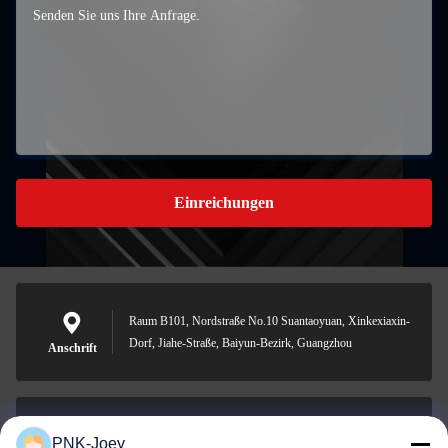
Einreichungen
Raum B101, Nordstraße No.10 Suantaoyuan, Xinkexiaxin-
Dorf, Jiahe-Straße, Baiyun-Bezirk, Guangzhou
Anschrift
PNK-Joey
xianzhihao@gzxingchao.info