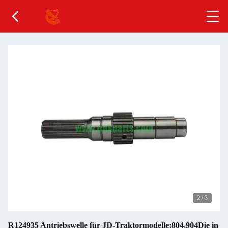
2
/
3
R124935 Antriebswelle für JD-Traktormodelle:804,904Die in