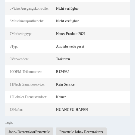
5Video Ausgangskontrolle:
Nicht verfügbar
6Maschinenprüfbericht:
Nicht verfügbar
7Marketingtyp:
Neues Produkt 2021
8Typ:
Antriebswelle passt
9Verwenden:
Traktoren
10OEM-Teilenummer:
R124935
11Nach Garantieservice:
Kein Service
12Lokaler Dienststandort:
Keiner
13Hafen:
HUANGPU-HAFEN
Tags:
John- DeeretraktorErsatzteile
Ersatzteile John- Deeretraktors