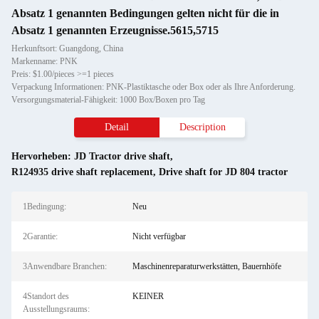
Absatz 1 genannten Bedingungen gelten nicht für die in
Absatz 1 genannten Erzeugnisse.5615,5715
Herkunftsort: Guangdong, China
Markenname: PNK
Preis: $1.00/pieces >=1 pieces
Verpackung Informationen: PNK-Plastiktasche oder Box oder als Ihre Anforderung.
Versorgungsmaterial-Fähigkeit: 1000 Box/Boxen pro Tag
Detail
Description
Hervorheben:
JD Tractor drive shaft
,
R124935 drive shaft replacement
,
Drive shaft for JD 804 tractor
1Bedingung:
Neu
2Garantie:
Nicht verfügbar
3Anwendbare Branchen:
Maschinenreparaturwerkstätten, Bauernhöfe
4Standort des
KEINER
Ausstellungsraums: