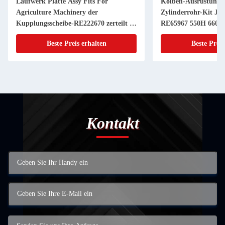
Laufwerk Platte Assy Fits For
Kolben-Ausrüstung 
Agriculture Machinery der
Zylinderrohr-Kit JD
Kupplungsscheibe-RE222670 zerteilt 11
RE65967 550H 6603 
Zoll 20 KEIL
Powerthch Turbo
Beste Preis erhalten
Beste Preis
Kontakt