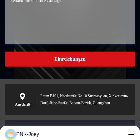
Einreichungen
Raum B101, Nordstraße No.10 Suantaoyuan, Xinkexiaxin-
Dorf, Jiahe-Straße, Baiyun-Bezirk, Guangzhou
Anschrift
PNK-Joey
xianzhihao@gzxingchao.info