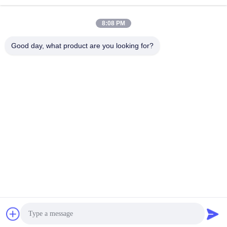
E-Mail-Adresse
8:08 PM
Good day, what product are you looking for?
008613580404923
Telefon
Guangzhou Xingchao Agriculture Machinery
Co., Ltd.
Beste Preis erhalten
Get a Quote
Guangzhou Xingchao Agriculture Machinery Co., Ltd.