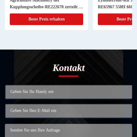
Agriculture Machinery der
Zylinderrohr-Kit JD
Kupplungsscheibe-RE222670 zerteilt 11
RE65967 550H 6603 
Zoll 20 KEIL
Powerthch Turbo
Beste Preis erhalten
Beste Preis
Kontakt