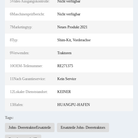
5Video Ausgangskontrolle:
Nicht verfügbar
6Maschinenprüfbericht:
Nicht verfügbar
7Marketingtyp:
Neues Produkt 2021
8Typ:
Shim-Kit, Vorderachse
9Verwenden:
Traktoren
10OEM-Teilenummer:
RE271375
11Nach Garantieservice:
Kein Service
12Lokaler Dienststandort:
KEINER
13Hafen:
HUANGPU-HAFEN
Tags:
John- DeeretraktorErsatzteile
Ersatzteile John- Deeretraktors