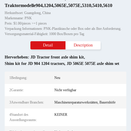
Traktormodelle904,1204,5065E,5075E,5310,5410,5610
Herkunftsort: Guangdong, China
Markenname: PNK
Preis: $1.00/pieces >=1 pieces
Verpackung Informationen: PNK-Plastiktasche oder Box oder als Ihre Anforderung.
Versorgungsmaterial-Fähigkeit: 1000 Box/Boxen pro Tag
Detail
Description
Hervorheben:
JD Tractor front axle shim kit
,
Shim kit for JD 904 1204 tractors
,
JD 5065E 5075E axle shim set
1Bedingung:
Neu
2Garantie:
Nicht verfügbar
3Anwendbare Branchen:
Maschinenreparaturwerkstätten, Bauernhöfe
4Standort des
KEINER
Ausstellungsraums: