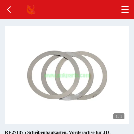
1
/
1
RE271375 Scheibenbaukasten, Vorderachse für JD-