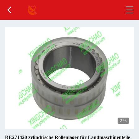
2
/
3
RE271420 zylindrische Rollenlager für Landmaschinenteile