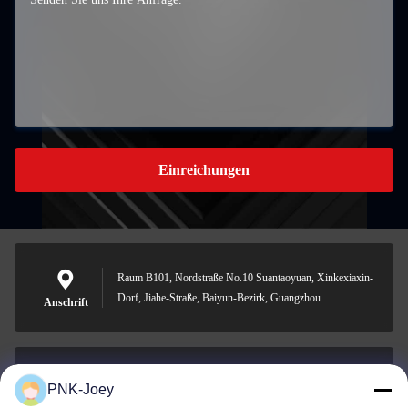
Einreichungen
Raum B101, Nordstraße No.10 Suantaoyuan, Xinkexiaxin-
Dorf, Jiahe-Straße, Baiyun-Bezirk, Guangzhou
Anschrift
PNK-Joey
xianzhihao@gzxingchao.info
E-Mail-Adresse