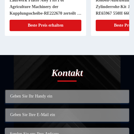
Laufwerk Platte Assy Fits For
Kolben-Ausrüstung 
Agriculture Machinery der
Zylinderrohr-Kit JD
Kupplungsscheibe-RE222670 zerteilt 11
RE65967 550H 6603 
Zoll 20 KEIL
Powerthch Turbo
Beste Preis erhalten
Beste Preis
Kontakt