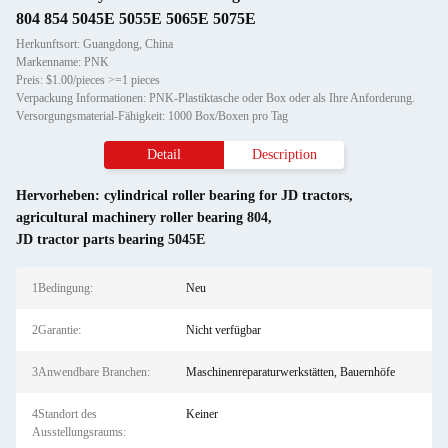
804 854 5045E 5055E 5065E 5075E
Herkunftsort: Guangdong, China
Markenname: PNK
Preis: $1.00/pieces >=1 pieces
Verpackung Informationen: PNK-Plastiktasche oder Box oder als Ihre Anforderung.
Versorgungsmaterial-Fähigkeit: 1000 Box/Boxen pro Tag
Detail
Description
Hervorheben:
cylindrical roller bearing for JD tractors
,
agricultural machinery roller bearing 804
,
JD tractor parts bearing 5045E
1Bedingung:
Neu
2Garantie:
Nicht verfügbar
3Anwendbare Branchen:
Maschinenreparaturwerkstätten, Bauernhöfe
4Standort des
Keiner
Ausstellungsraums: