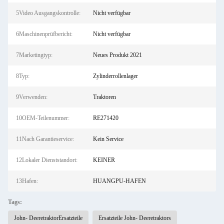
5Video Ausgangskontrolle:
Nicht verfügbar
6Maschinenprüfbericht:
Nicht verfügbar
7Marketingtyp:
Neues Produkt 2021
8Typ:
Zylinderrollenlager
9Verwenden:
Traktoren
10OEM-Teilenummer:
RE271420
11Nach Garantieservice:
Kein Service
12Lokaler Dienststandort:
KEINER
13Hafen:
HUANGPU-HAFEN
Tags:
John- DeeretraktorErsatzteile
Ersatzteile John- Deeretraktors