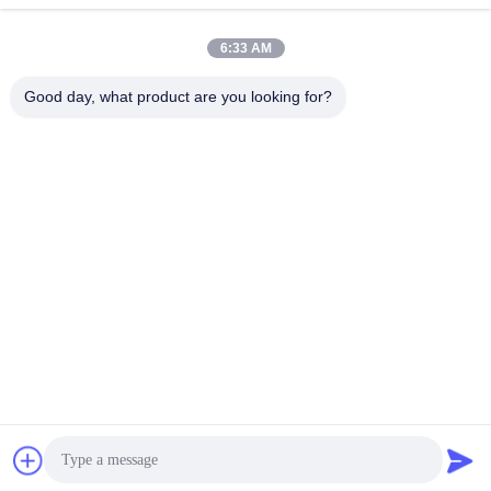
6:33 AM
Good day, what product are you looking for?
008613580404923
Telefon
Guangzhou Xingchao Agriculture Machinery
Co., Ltd.
Beste Preis erhalten
Get a Quote
Guangzhou Xingchao Agriculture Machinery Co., Ltd.