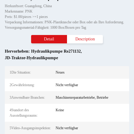
Herkunftsort: Guangdong, China
Markenname: PNK
Preis: $1.00/pieces >=1 pieces
Verpackung Informationen: PNK-Plastiktasche oder Box oder als Ihre Anforderung.
Versorgungsmaterial-Fähigkeit: 1000 Box/Boxen pro Tag
Detail
Description
Hervorheben:
Hydraulikpumpe Re271132
,
JD-Traktor-Hydraulikpumpe
1Die Situation:
Neues
2Gewährleistung:
Nicht verfügbar
3Anwendbare Branchen:
Maschinenreparaturbetriebe, Betriebe
4Standort des
Keine
Ausstellungsraums:
5Video-Ausgangsinspektion:
Nicht verfügbar