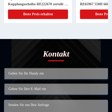
Kupplungsscheibe-RE222670 zerteilt 11
RE65967 550H 6603 
Zoll 20 KEIL
Powerthch Turbo
Beste Preis erhalten
Beste Preis
Kontakt