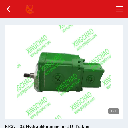
1
/
1
RE271132 Hydraulikpumpe für JD-Traktor