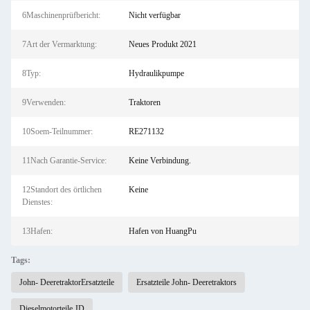
6Maschinenprüfbericht:
Nicht verfügbar
7Art der Vermarktung:
Neues Produkt 2021
8Typ:
Hydraulikpumpe
9Verwenden:
Traktoren
10Soem-Teilnummer:
RE271132
11Nach Garantie-Service:
Keine Verbindung.
12Standort des örtlichen
Keine
Dienstes:
13Hafen:
Hafen von HuangPu
Tags:
John- DeeretraktorErsatzteile
Ersatzteile John- Deeretraktors
Dieselmotorteile JD