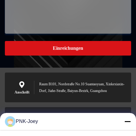
Einreichungen
Raum B101, Nordstraße No.10 Suantaoyuan, Xinkexiaxin-
Dorf, Jiahe-Straße, Baiyun-Bezirk, Guangzhou
Anschrift
PNK-Joey
xianzhihao@gzxingchao.info
E-Mail-Adresse