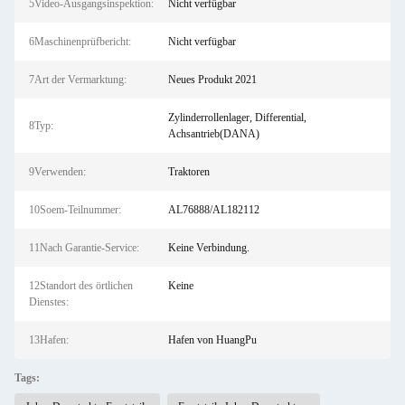
5Video-Ausgangsinspektion:
Nicht verfügbar
6Maschinenprüfbericht:
Nicht verfügbar
7Art der Vermarktung:
Neues Produkt 2021
Zylinderrollenlager, Differential,
8Typ:
Achsantrieb(DANA)
9Verwenden:
Traktoren
10Soem-Teilnummer:
AL76888/AL182112
11Nach Garantie-Service:
Keine Verbindung.
12Standort des örtlichen
Keine
Dienstes:
13Hafen:
Hafen von HuangPu
Tags: