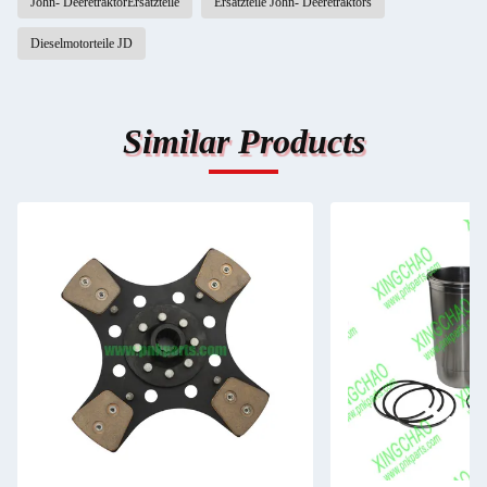
John- DeeretraktorErsatzteile
Ersatzteile John- Deeretraktors
Dieselmotorteile JD
Similar Products