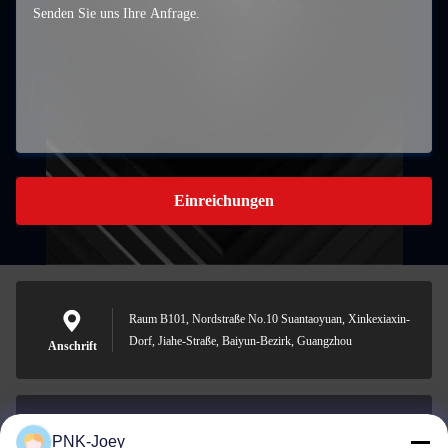
Einreichungen
Raum B101, Nordstraße No.10 Suantaoyuan, Xinkexiaxin-
Dorf, Jiahe-Straße, Baiyun-Bezirk, Guangzhou
Anschrift
PNK-Joey
xianzhihao@gzxingchao.info