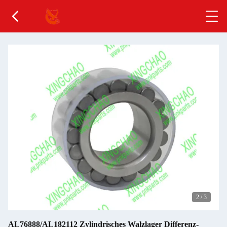
3
/
3
AL76888/AL182112 Zylindrisches Walzlager Differenz-