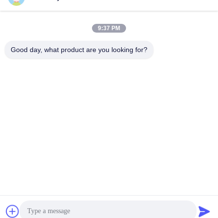
E-Mail-Adresse
9:37 PM
Good day, what product are you looking for?
008613580404923
Telefon
Guangzhou Xingchao Agriculture Machinery
Co., Ltd.
Beste Preis erhalten
Get a Quote
Guangzhou Xingchao Agriculture Machinery Co., Ltd.