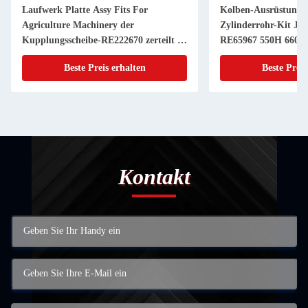
Assy Fits For
Kolben-Ausrüstung Kolben-
hinery der
Zylinderrohr-Kit JDs RE507920
e-RE222670 zerteilt 11
RE65967 550H 6603 4045T 6068T
Powerthch Turbo
reis erhalten
Beste Preis erhalten
Kontakt