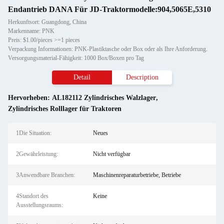
Endantrieb DANA Für JD-Traktormodelle:904,5065E,5310
Herkunftsort: Guangdong, China
Markenname: PNK
Preis: $1.00/pieces >=1 pieces
Verpackung Informationen: PNK-Plastiktasche oder Box oder als Ihre Anforderung.
Versorgungsmaterial-Fähigkeit: 1000 Box/Boxen pro Tag
Detail
Description
Hervorheben:
AL182112 Zylindrisches Walzlager
,
Zylindrisches Rolllager für Traktoren
1Die Situation:
Neues
2Gewährleistung:
Nicht verfügbar
3Anwendbare Branchen:
Maschinenreparaturbetriebe, Betriebe
4Standort des
Keine
Ausstellungsraums: