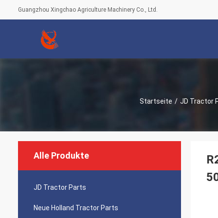
Guangzhou Xingchao Agriculture Machinery Co., Ltd.
Startseite
/
JD Tractor 
Alle Produkte
R
5
JD Tractor Parts
Neue Holland Tractor Parts