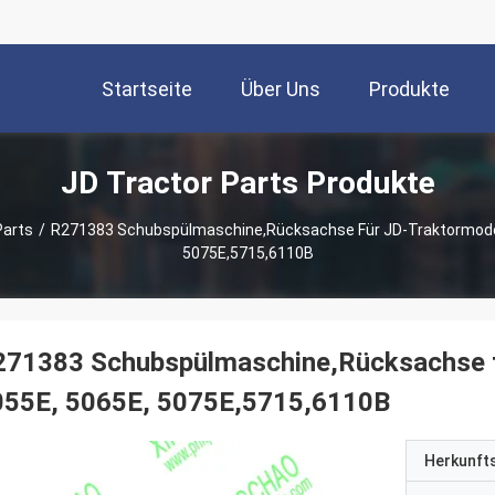
Startseite
Über Uns
Produkte
JD Tractor Parts Produkte
Parts
/
R271383 Schubspülmaschine,Rücksachse Für JD-Traktormodell
5075E,5715,6110B
271383 Schubspülmaschine,Rücksachse f
055E, 5065E, 5075E,5715,6110B
Herkunft