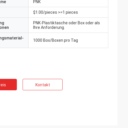
ame
PNK
$1.00/pieces >=1 pieces
ng
PNK-Plastiktasche oder Box oder als
ionen
Ihre Anforderung.
ngsmaterial-
1000 Box/Boxen pro Tag
eis
Kontakt