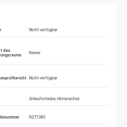
e
Nicht verfügbar
t des
Keiner
llungsraums
enprüfbericht
Nicht verfügbar
Anlaufscheibe, Hinterachse
ilenummer
R271383