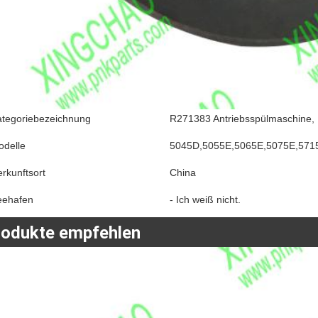
ategoriebezeichnung
R271383 Antriebsspülmaschine, H
odelle
5045D,5055E,5065E,5075E,571
rkunftsort
China
eehafen
- Ich weiß nicht.
rodukte empfehlen