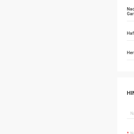
Na
Gar
Haf
Her
HI