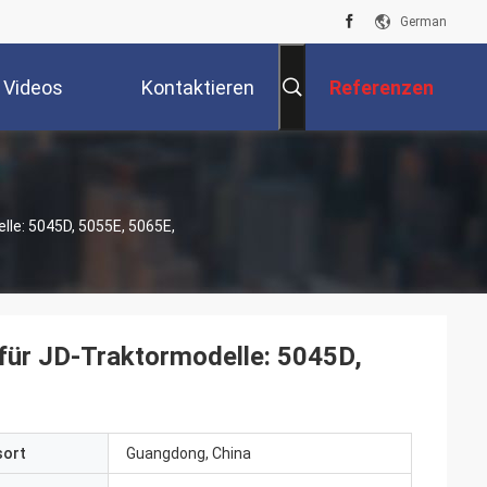
German
Videos
Kontaktieren
Referenzen
Sie Uns
e: 5045D, 5055E, 5065E,
ür JD-Traktormodelle: 5045D,
sort
Guangdong, China