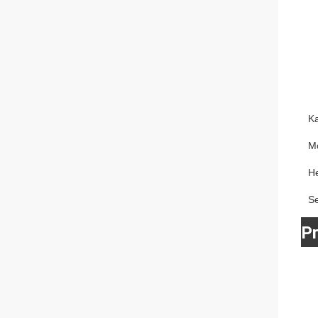
K
M
He
S
P