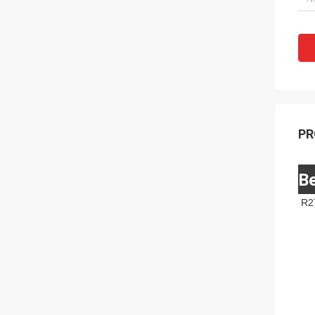
PR
Be
R2