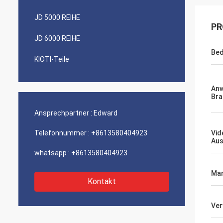
JD 5000 REIHE
PR
JD 6000 REIHE
Bed
KIOTI-Teile
An
Bra
Ansprechpartner :
Edward
Telefonnummer :
+8613580404923
Vid
Aus
whatsapp :
+8613580404923
Mar
Kontakt
Ve