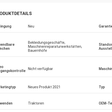
ODUKTDETAILS
ingung
Neu
Garanti
Bekleidungsgeschäfte,
wendbare
Standor
Maschinenreparaturwerkstätten,
nchen
Ausste
Bauernhöfe
eo
Nicht verfügbar
Maschin
gangskontrolle
ketingtyp
Neues Produkt 2021
Typ
rwenden
Traktoren
OEM-Te