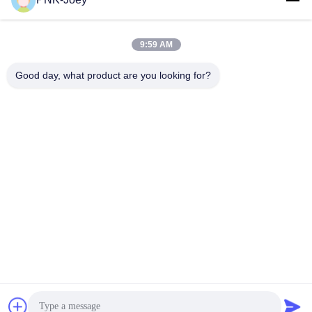
xianzhihao@gzxingchao.info
E-Mail-Adresse
9:59 AM
Good day, what product are you looking for?
008613580404923
Telefon
Guangzhou Xingchao Agriculture Machinery
Co., Ltd.
Beste Preis erhalten
Get a Quote
Guangzhou Xingchao Agriculture Machinery Co., Ltd.