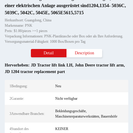
einer elektrischen Anlage ausgerüstet sind1204,1354- 5036C,
5039C, 5042C, 5045E, 5065E5615,5715
Herkunftsort: Guangdong, China
Markenname: PNK
Preis: $1.00/pieces >=1 pieces
Verpackung Informationen: PNK-Plastiktasche oder Box oder als Ihre Anforderung.
Versorgungsmaterial-Fähigkeit: 1000 Box/Boxen pro Tag
Detail
Description
Hervorheben:
JD Tractor lift link LH
,
John Deere tractor lift arm
,
JD 1204 tractor replacement part
1Bedingung:
Neu
2Garantie:
Nicht verfügbar
Bekleidungsgeschäfte,
3Anwendbare Branchen:
Maschinenreparaturwerkstätten, Bauernhöfe
4Standort des
KEINER