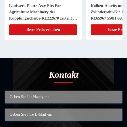
Laufwerk Platte Assy Fits For
Kolben-Ausrüstung 
Agriculture Machinery der
Zylinderrohr-Kit JD
Kupplungsscheibe-RE222670 zerteilt 11
RE65967 550H 6603 
Zoll 20 KEIL
Powerthch Turbo
Beste Preis erhalten
Beste Preis
Kontakt