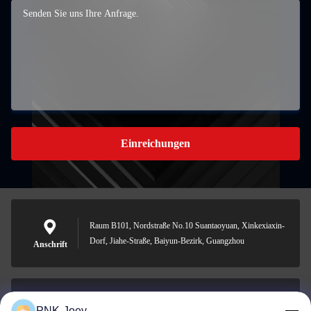
Einreichungen
Raum B101, Nordstraße No.10 Suantaoyuan, Xinkexiaxin-
Dorf, Jiahe-Straße, Baiyun-Bezirk, Guangzhou
Anschrift
PNK-Joey