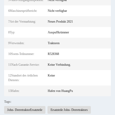
5Video-Ausgangsinspektion:
Nicht verfügbar
6Maschinenprüfbericht:
Nicht verfügbar
7Art der Vermarktung:
Neues Produkt 2021
8Typ:
Auspuffkrümmer
9Verwenden:
Traktoren
10Soem-Teilnummer:
R528368
11Nach Garantie-Service:
Keine Verbindung.
12Standort des örtlichen
Keine
Dienstes:
13Hafen:
Hafen von HuangPu
Tags:
John- DeeretraktorErsatzteile
Ersatzteile John- Deeretraktors