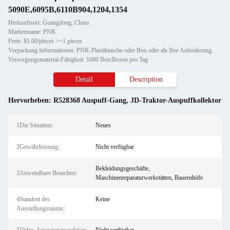
5090E,6095B,6110B904,1204,1354
Herkunftsort: Guangdong, China
Markenname: PNK
Preis: $1.00/pieces >=1 pieces
Verpackung Informationen: PNK-Plastiktasche oder Box oder als Ihre Anforderung.
Versorgungsmaterial-Fähigkeit: 1000 Box/Boxen pro Tag
Detail
Description
Hervorheben:
R528368 Auspuff-Gang
,
JD-Traktor-Auspuffkollektor
1Die Situation:
Neues
2Gewährleistung:
Nicht verfügbar
Bekleidungsgeschäfte,
3Anwendbare Branchen:
Maschinenreparaturwerkstätten, Bauernhöfe
4Standort des
Keine
Ausstellungsraums: