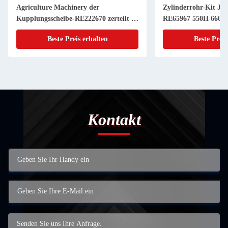
Agriculture Machinery der
Zylinderrohr-Kit JD
Kupplungsscheibe-RE222670 zerteilt 11
RE65967 550H 6603 
Zoll 20 KEIL
Powerthch Turbo
Beste Preis erhalten
Beste Preis
Kontakt