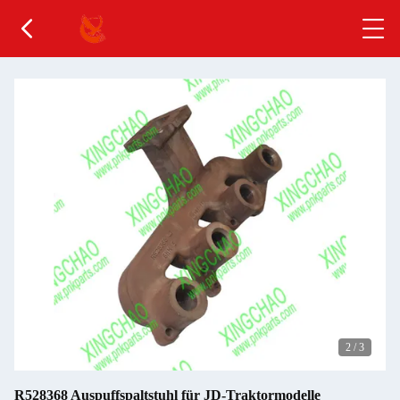
2
/
3
R528368 Auspuffspaltstuhl für JD-Traktormodelle