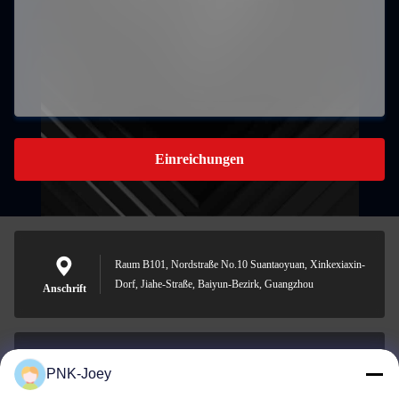
Einreichungen
Raum B101, Nordstraße No.10 Suantaoyuan, Xinkexiaxin-
Dorf, Jiahe-Straße, Baiyun-Bezirk, Guangzhou
Anschrift
PNK-Joey
xianzhihao@gzxingchao.info
E-Mail-Adresse