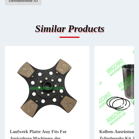
Dieselmotorteile JD
Similar Products
Laufwerk Platte Assy Fits For
Kolben-Ausrüstung 
Agriculture Machinery der
Zylinderrohr-Kit JD