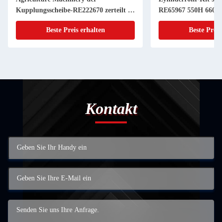
Kupplungsscheibe-RE222670 zerteilt 11
RE65967 550H 6603 
Zoll 20 KEIL
Powerthch Turbo
Beste Preis erhalten
Beste Preis
Kontakt