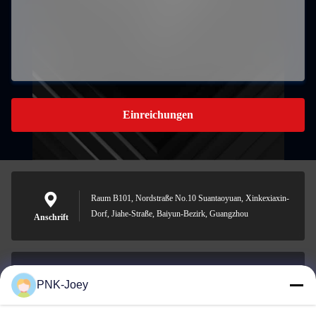
Einreichungen
Raum B101, Nordstraße No.10 Suantaoyuan, Xinkexiaxin-
Dorf, Jiahe-Straße, Baiyun-Bezirk, Guangzhou
Anschrift
PNK-Joey
xianzhihao@gzxingchao.info
E-Mail-Adresse