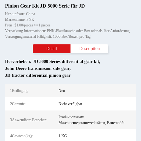
Pinion Gear Kit JD 5000 Serie für JD
Herkunftsort: China
Markenname: PNK
Preis: $1.00/pieces >=1 pieces
Verpackung Informationen: PNK-Plastiktasche oder Box oder als Ihre Anforderung.
Versorgungsmaterial-Fähigkeit: 1000 Box/Boxen pro Tag
Detail
Description
Hervorheben:
JD 5000 Series differential gear kit
,
John Deere transmission side gear
,
JD tractor differential pinion gear
1Bedingung:
Neu
2Garantie:
Nicht verfügbar
Produktionsstätte,
3Anwendbare Branchen:
Maschinenreparaturwerkstätten, Bauernhöfe
4Gewicht (kg):
1 KG