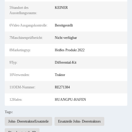
5Standort des
KEINER
Ausstellungsraums:
6Video Ausgangskontrolle:
Bereitgestellt
7Maschinenprüfbericht:
Nicht verfügbar
8Marketingtyp:
Heißes Produkt 2022
9Typ:
Differential-Kit
10Verwenden:
Traktor
11OEM-Nummer:
RE271384
12Hafen:
HUANGPU-HAFEN
Tags:
John- DeeretraktorErsatzteile
Ersatzteile John- Deeretraktors