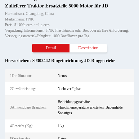
Zulieferer Traktor Ersatzteile 5000 Motor für JD
Herkunftsort: Guangdong, China
Markenname: PNK
Preis: $1.00/pieces >=1 pieces
Verpackung Informationen: PNK-Plastiktasche oder Box oder als Ihre Anforderung.
Versorgungsmaterial-Fähigkeit: 1000 Box/Boxen pro Tag
Detail
Description
Hervorheben:
SJ302442 Ringeinrichtung
,
JD-Ringgetriebe
1Die Situation:
Neues
2Gewährleistung:
Nicht verfügbar
Bekleidungsgeschäfte,
3Anwendbare Branchen:
Maschinenreparaturwerkstätten, Bauernhöfe,
Sonstiges
4Gewicht (Kg):
1 kg