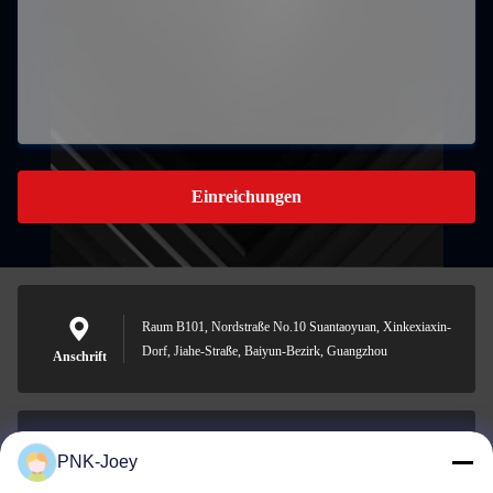
Einreichungen
Raum B101, Nordstraße No.10 Suantaoyuan, Xinkexiaxin-
Dorf, Jiahe-Straße, Baiyun-Bezirk, Guangzhou
Anschrift
PNK-Joey
xianzhihao@gzxingchao.info
E-Mail-Adresse