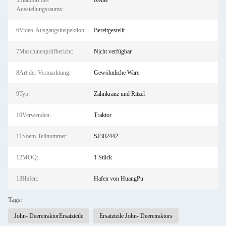
5Standort des
Keine
Ausstellungsraums:
6Video-Ausgangsinspektion:
Bereitgestellt
7Maschinenprüfbericht:
Nicht verfügbar
8Art der Vermarktung:
Gewöhnliche Ware
9Typ:
Zahnkranz und Ritzel
10Verwenden:
Traktor
11Soem-Teilnummer:
SJ302442
12MOQ:
1 Stück
13Hafen:
Hafen von HuangPu
Tags:
John- DeeretraktorErsatzteile
Ersatzteile John- Deeretraktors