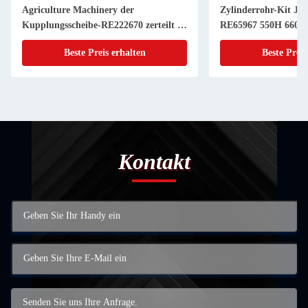
Agriculture Machinery der
Zylinderrohr-Kit JD
Kupplungsscheibe-RE222670 zerteilt 11
RE65967 550H 6603 
Zoll 20 KEIL
Powerthch Turbo
Beste Preis erhalten
Beste Preis
Kontakt