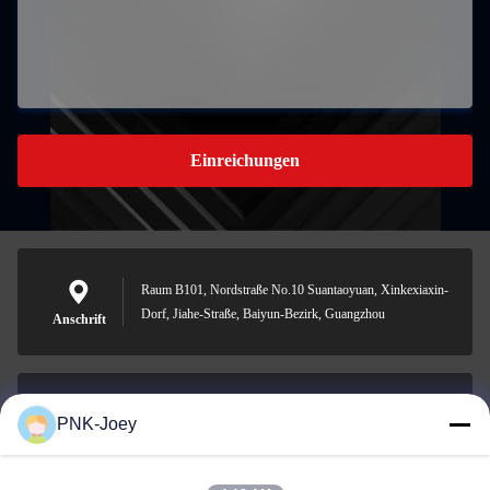
Einreichungen
Raum B101, Nordstraße No.10 Suantaoyuan, Xinkexiaxin-
Dorf, Jiahe-Straße, Baiyun-Bezirk, Guangzhou
Anschrift
PNK-Joey
xianzhihao@gzxingchao.info
E-Mail-Adresse