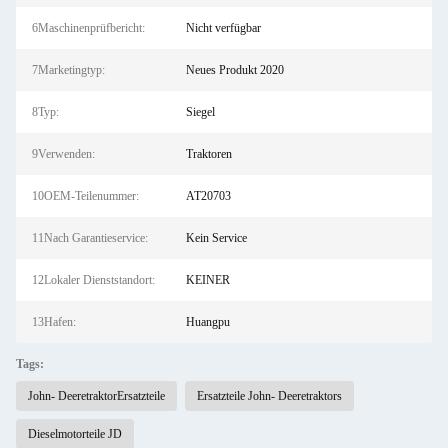
6Maschinenprüfbericht:
Nicht verfügbar
7Marketingtyp:
Neues Produkt 2020
8Typ:
Siegel
9Verwenden:
Traktoren
10OEM-Teilenummer:
AT20703
11Nach Garantieservice:
Kein Service
12Lokaler Dienststandort:
KEINER
13Hafen:
Huangpu
Tags:
John- DeeretraktorErsatzteile
Ersatzteile John- Deeretraktors
Dieselmotorteile JD