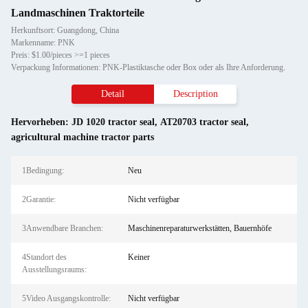
Landmaschinen Traktorteile
Herkunftsort: Guangdong, China
Markenname: PNK
Preis: $1.00/pieces >=1 pieces
Verpackung Informationen: PNK-Plastiktasche oder Box oder als Ihre Anforderung.
Detail
Description
Hervorheben:
JD 1020 tractor seal
,
AT20703 tractor seal
,
agricultural machine tractor parts
1Bedingung:
Neu
2Garantie:
Nicht verfügbar
3Anwendbare Branchen:
Maschinenreparaturwerkstätten, Bauernhöfe
4Standort des
Keiner
Ausstellungsraums:
5Video Ausgangskontrolle:
Nicht verfügbar