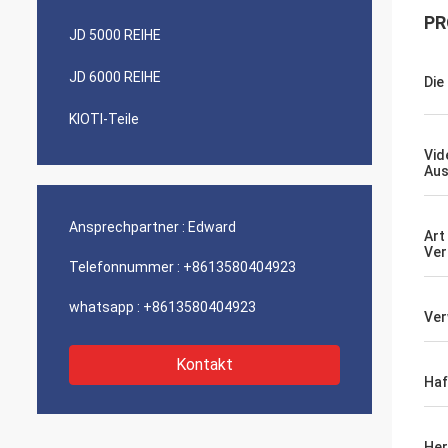
PR
JD 5000 REIHE
JD 6000 REIHE
Die
KIOTI-Teile
Vid
Aus
Ansprechpartner :
Edward
Art
Ver
Telefonnummer :
+8613580404923
whatsapp :
+8613580404923
Ve
Kontakt
Haf
Her