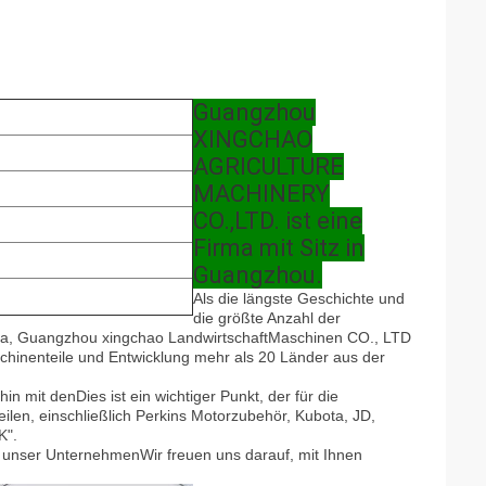
Guangzhou
XINGCHAO
AGRICULTURE
MACHINERY
CO.,LTD. ist eine
Firma mit Sitz in
Guangzhou.
Als die längste Geschichte und
die größte Anzahl der
a, Guangzhou xingchao Landwirtschaft
Maschinen CO., LTD
schinenteile und Entwicklung mehr als 20 Länder aus der
hin mit den
Dies ist ein wichtiger Punkt, der für die
ilen, einschließlich Perkins Motorzubehör, Kubota, JD,
K".
st unser Unternehmen
Wir freuen uns darauf, mit Ihnen