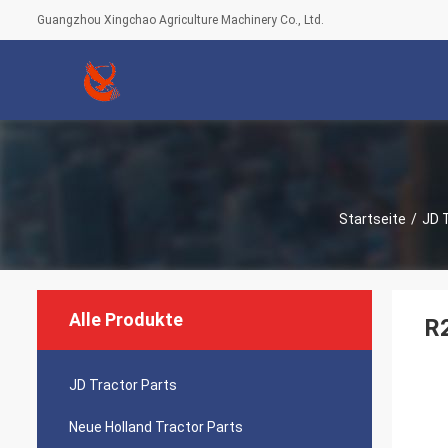
Guangzhou Xingchao Agriculture Machinery Co., Ltd.
Startseite
/
JD 
Alle Produkte
R2
JD Tractor Parts
Neue Holland Tractor Parts