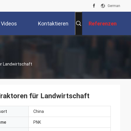
German
Videos
Kontaktieren
Referenzen
Sie Uns
ür Landwirtschaft
Traktoren für Landwirtschaft
sort
China
ame
PNK