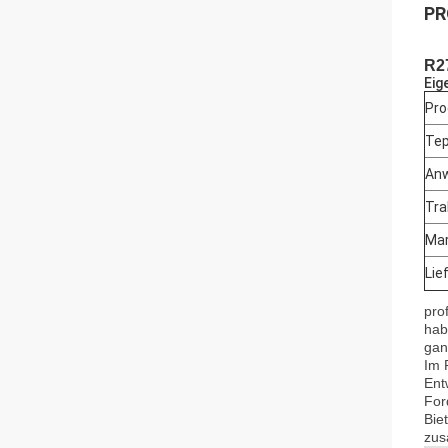
PR
R2
Eig
Pro
Tep
An
Tra
Mar
Lie
pro
hab
gan
Im 
Ent
For
Bie
zus