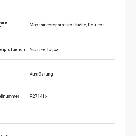
are
Maschinenreparaturbetriebe, Betriebe
n
enprüfbericht
Nicht verfügbar
Ausrüstung
ilnummer
R271416
eile