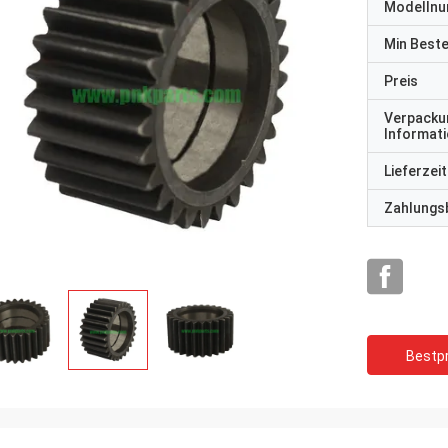
Modelln
Min Best
Preis
Verpacku
Informat
Lieferzeit
Zahlungs
Bestpr