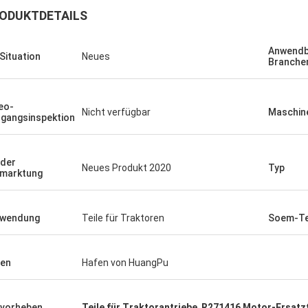
ODUKTDETAILS
Anwendb
 Situation
Neues
Branche
eo-
Nicht verfügbar
Maschin
gangsinspektion
 der
Neues Produkt 2020
Typ
marktung
rwendung
Teile für Traktoren
Soem-Te
en
Hafen von HuangPu
vorheben
Teile für Traktorantriebe
,
R271416 Motor-Ersatzt