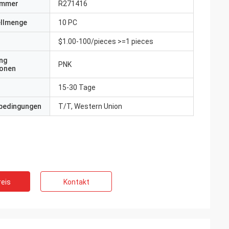
ummer
R271416
ellmenge
10 PC
$1.00-100/pieces >=1 pieces
ng
PNK
ionen
15-30 Tage
bedingungen
T/T, Western Union
eis
Kontakt