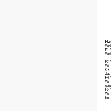
Häu
Wei
F1:
Wei
F2:
Wir
Q3.
Ja,
F4:
Wir
gan
F5:
Wir
bis