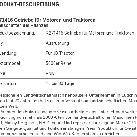
ODUKT-BESCHREIBUNG
71416 Getriebe für Motoren und Traktoren
enschaften der Pflanzen
duktbezeichnung:
R271416 Getriebe für Motoren und Traktoren
y:
Ausrüstung
wendung:
Für JD Tractor
ktormodell:
5000er Reihe
ke:
PNK
ferdatum:
15 bis 30 Tage
fessionellen Landwirtschaft
Maschinenbauteile Unternehmen in Südchin
en fast 20 Jahre, es hat sich zum Verkauf von landwirtschaftlichen Ma
zen Welt.
Rahmen des Entwicklungsprozesses arbeitete das Unternehmen weiter
wicklung von mehr als 2000 Arten von landwirtschaftlichen Maschinen te
d, Massy Ferguson, NH Zubehör.Und registriert ihre eigene Marke "PN
ten Sie gute Qualität und konkurrenzfähigen Preis Produktion für Sie i
ammenzuarbeiten und eine Win-Win-Kooperation zu erreichen.