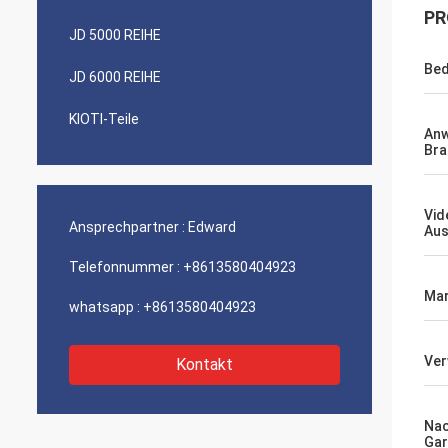
PR
JD 5000 REIHE
Bed
JD 6000 REIHE
KIOTI-Teile
An
Bra
Vid
Ansprechpartner :
Edward
Aus
Telefonnummer :
+8613580404923
Mar
whatsapp :
+8613580404923
Ve
Kontakt
Na
Gar