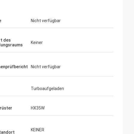
e
Nicht verfügbar
t des
Keiner
llungsraums
enprüfbericht
Nicht verfügbar
Turboaufgeladen
rüster
HX35W
KEINER
tandort