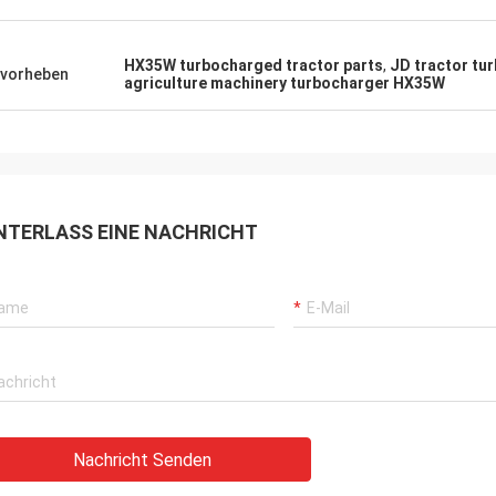
HX35W turbocharged tractor parts
,
JD tractor tu
vorheben
agriculture machinery turbocharger HX35W
NTERLASS EINE NACHRICHT
Nachricht Senden