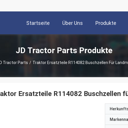
Startseite
Über Uns
Produkte
JD Tractor Parts Produkte
D Tractor Parts
/
Traktor Ersatzteile R114082 Buschzellen Für Landm
aktor Ersatzteile R114082 Buschzellen f
Herkunft
Markenn