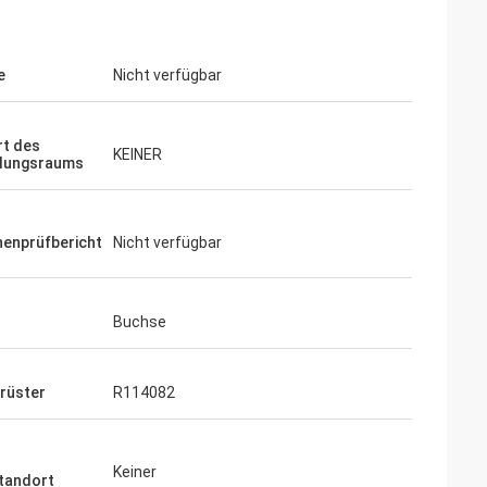
e
Nicht verfügbar
t des
KEINER
llungsraums
enprüfbericht
Nicht verfügbar
Buchse
rüster
R114082
Keiner
tandort