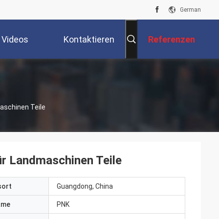
German
Videos
Kontaktieren
Referenzen
Sie Uns
aschinen Teile
ür Landmaschinen Teile
sort
Guangdong, China
ame
PNK