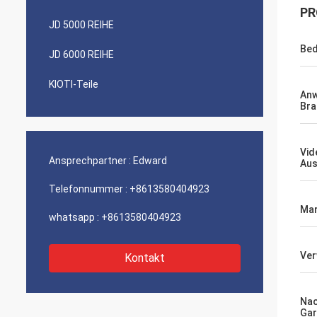
PR
JD 5000 REIHE
Bed
JD 6000 REIHE
KIOTI-Teile
An
Bra
Vid
Ansprechpartner :
Edward
Aus
Telefonnummer :
+8613580404923
Mar
whatsapp :
+8613580404923
Ve
Kontakt
Na
Gar