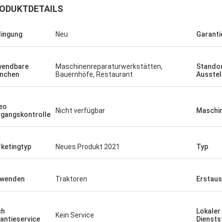
ODUKTDETAILS
ingung
Neu
Garanti
wendbare
Maschinenreparaturwerkstätten,
Standor
nchen
Bauernhöfe, Restaurant
Ausste
eo
Nicht verfügbar
Maschin
gangskontrolle
ketingtyp
Neues Produkt 2021
Typ
rwenden
Traktoren
Erstaus
ch
Lokaler
Kein Service
antieservice
Diensts