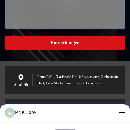
Einreichungen
Raum B101, Nordstraße No.10 Suantaoyuan, Xinkexiaxin-
Dorf, Jiahe-Straße, Baiyun-Bezirk, Guangzhou
Anschrift
PNK-Joey
xianzhihao@gzxingchao.info
E-Mail-Adresse