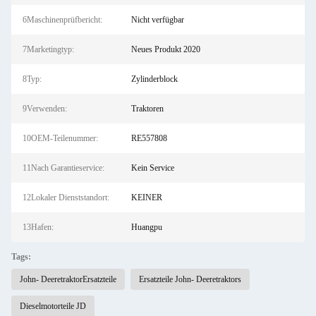
6Maschinenprüfbericht:
Nicht verfügbar
7Marketingtyp:
Neues Produkt 2020
8Typ:
Zylinderblock
9Verwenden:
Traktoren
10OEM-Teilenummer:
RE557808
11Nach Garantieservice:
Kein Service
12Lokaler Dienststandort:
KEINER
13Hafen:
Huangpu
Tags:
John- DeeretraktorErsatzteile
Ersatzteile John- Deeretraktors
Dieselmotorteile JD