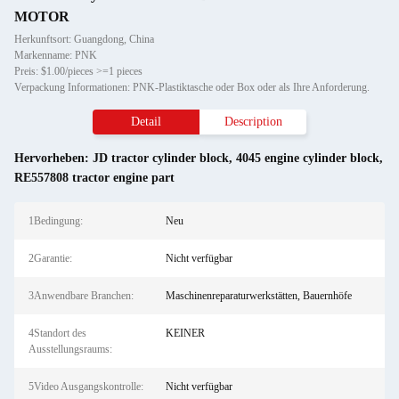
MOTOR
Herkunftsort: Guangdong, China
Markenname: PNK
Preis: $1.00/pieces >=1 pieces
Verpackung Informationen: PNK-Plastiktasche oder Box oder als Ihre Anforderung.
Detail
Description
Hervorheben:
JD tractor cylinder block
,
4045 engine cylinder block
,
RE557808 tractor engine part
1Bedingung:
Neu
2Garantie:
Nicht verfügbar
3Anwendbare Branchen:
Maschinenreparaturwerkstätten, Bauernhöfe
4Standort des
KEINER
Ausstellungsraums:
5Video Ausgangskontrolle:
Nicht verfügbar