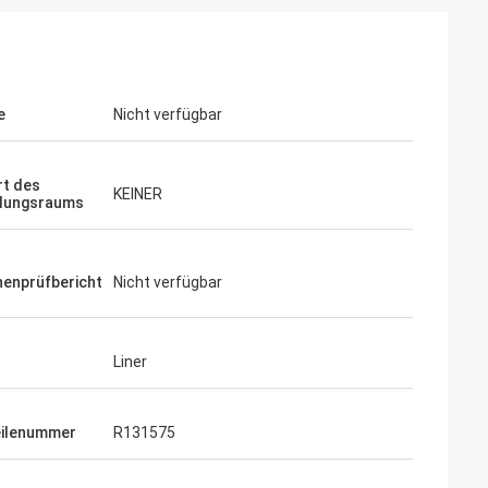
e
Nicht verfügbar
t des
KEINER
llungsraums
enprüfbericht
Nicht verfügbar
Liner
ilenummer
R131575