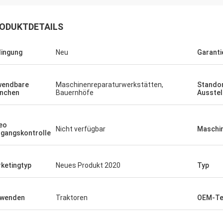
ODUKTDETAILS
ingung
Neu
Garanti
wendbare
Maschinenreparaturwerkstätten,
Standor
nchen
Bauernhöfe
Ausste
eo
Nicht verfügbar
Maschin
gangskontrolle
ketingtyp
Neues Produkt 2020
Typ
rwenden
Traktoren
OEM-Te