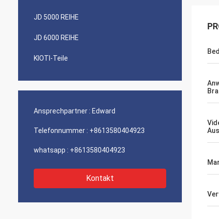
JD 5000 REIHE
PR
JD 6000 REIHE
Bed
KIOTI-Teile
An
Bra
Ansprechpartner :
Edward
Vid
Telefonnummer :
+8613580404923
Aus
whatsapp :
+8613580404923
Mar
Kontakt
Ve