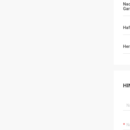
Na
Gar
Haf
Her
HI