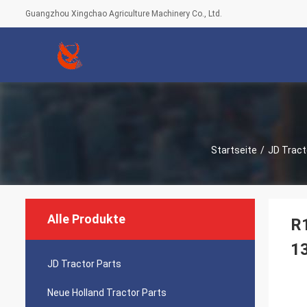
Guangzhou Xingchao Agriculture Machinery Co., Ltd.
Startseite
/
JD Tract
Alle Produkte
R1
1
JD Tractor Parts
Neue Holland Tractor Parts