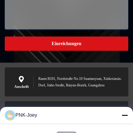
Einreichungen
Raum B101, Nordstraße No.10 Suantaoyuan, Xinkexiaxin-
Dorf, Jiahe-Straße, Baiyun-Bezirk, Guangzhou
Anschrift
PNK-Joey
xianzhihao@gzxingchao.info
E-Mail-Adresse