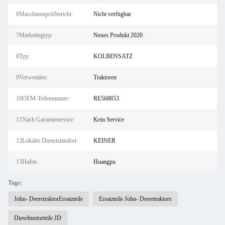
6Maschinenprüfbericht:
Nicht verfügbar
7Marketingtyp:
Neues Produkt 2020
8Typ:
KOLBENSATZ
9Verwenden:
Traktoren
10OEM-Teilenummer:
RE568853
11Nach Garantieservice:
Kein Service
12Lokaler Dienststandort:
KEINER
13Hafen:
Huangpu
Tags:
John- DeeretraktorErsatzteile
Ersatzteile John- Deeretraktors
Dieselmotorteile JD