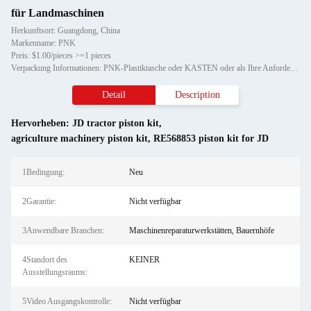
für Landmaschinen
Herkunftsort: Guangdong, China
Markenname: PNK
Preis: $1.00/pieces >=1 pieces
Verpackung Informationen: PNK-Plastiktasche oder KASTEN oder als Ihre Anforderung.
Detail
Description
Hervorheben:
JD tractor piston kit
,
agriculture machinery piston kit
,
RE568853 piston kit for JD
1Bedingung:
Neu
2Garantie:
Nicht verfügbar
3Anwendbare Branchen:
Maschinenreparaturwerkstätten, Bauernhöfe
4Standort des
KEINER
Ausstellungsraums:
5Video Ausgangskontrolle:
Nicht verfügbar