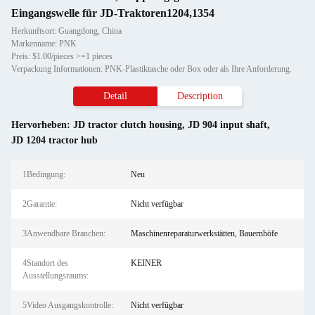
Eingangswelle für JD-Traktoren1204,1354
Herkunftsort: Guangdong, China
Markenname: PNK
Preis: $1.00/pieces >=1 pieces
Verpackung Informationen: PNK-Plastiktasche oder Box oder als Ihre Anforderung.
Detail
Description
Hervorheben:
JD tractor clutch housing
,
JD 904 input shaft
,
JD 1204 tractor hub
1Bedingung:
Neu
2Garantie:
Nicht verfügbar
3Anwendbare Branchen:
Maschinenreparaturwerkstätten, Bauernhöfe
4Standort des
KEINER
Ausstellungsraums:
5Video Ausgangskontrolle:
Nicht verfügbar