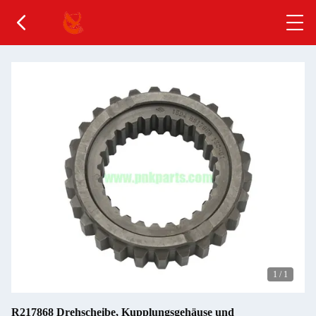
1
/
1
R217868 Drehscheibe, Kupplungsgehäuse und