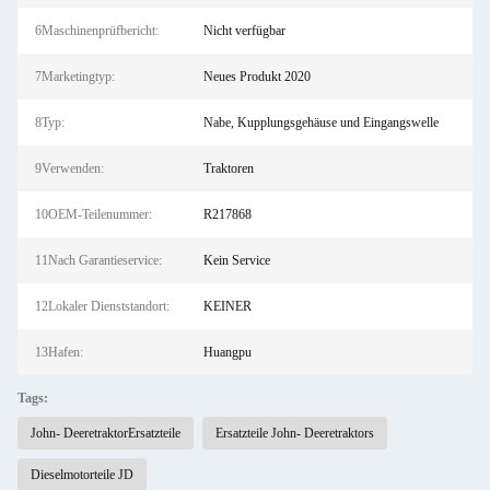
6Maschinenprüfbericht:
Nicht verfügbar
7Marketingtyp:
Neues Produkt 2020
8Typ:
Nabe, Kupplungsgehäuse und Eingangswelle
9Verwenden:
Traktoren
10OEM-Teilenummer:
R217868
11Nach Garantieservice:
Kein Service
12Lokaler Dienststandort:
KEINER
13Hafen:
Huangpu
Tags:
John- DeeretraktorErsatzteile
Ersatzteile John- Deeretraktors
Dieselmotorteile JD