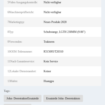
5Video Ausgangskontrolle:
Nicht verfügbar
6Maschinenprüfbericht:
Nicht verfügbar
7Marketingtyp:
Neues Produkt 2020
8Typ:
Schubstange, LGTH 230MM (9.06")
9Verwenden:
Traktoren
10OEM-Teilenummer:
R515095/T20310
11Nach Garantieservice:
Kein Service
12Lokaler Dienststandort:
Keiner
13Hafen:
Huangpu
Tags:
John- DeeretraktorErsatzteile
Ersatzteile John- Deeretraktors