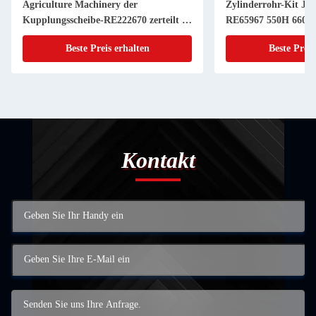
Agriculture Machinery der
Zylinderrohr-Kit JD
Kupplungsscheibe-RE222670 zerteilt 11
RE65967 550H 6603 
Zoll 20 KEIL
Powerthch Turbo
Beste Preis erhalten
Beste Preis
Kontakt