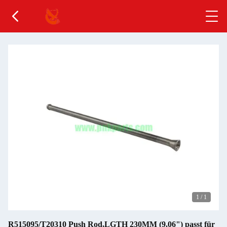
1
/
1
R515095/T20310 Push Rod,LGTH 230MM (9.06") passt für