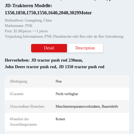
JD-Traktoren Modelle:
1350,1850,1750,1550,1640,2040,3029Motor
Herkunftsort: Guangdong, China
Markenname: PNK
Preis: $1.00/pieces >=1 pieces
Verpackung Informationen: PNK-Plastiktasche oder Box oder als Ihre Anforderung.
Detail
Description
Hervorheben:
JD tractor push rod 230mm
,
John Deere tractor push rod
,
JD 1350 tractor push rod
1Bedingung:
Neu
2Garantie:
Nicht verfügbar
3Anwendbare Branchen:
Maschinenreparaturwerkstätten, Bauernhöfe
4Standort des
Keiner
Ausstellungsraums: