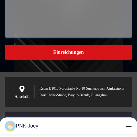
Einreichungen
Raum B101, Nordstraße No.10 Suantaoyuan, Xinkexiaxin-
Dorf, Jiahe-Straße, Baiyun-Bezirk, Guangzhou
Anschrift
PNK-Joey
xianzhihao@gzxingchao.info
E-Mail-Adresse