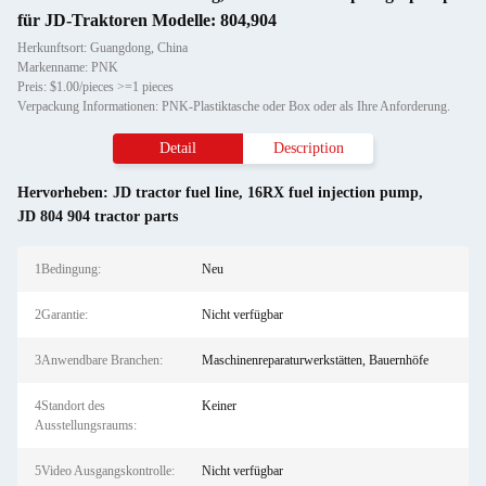
für JD-Traktoren Modelle: 804,904
Herkunftsort: Guangdong, China
Markenname: PNK
Preis: $1.00/pieces >=1 pieces
Verpackung Informationen: PNK-Plastiktasche oder Box oder als Ihre Anforderung.
Detail
Description
Hervorheben:
JD tractor fuel line
,
16RX fuel injection pump
,
JD 804 904 tractor parts
1Bedingung:
Neu
2Garantie:
Nicht verfügbar
3Anwendbare Branchen:
Maschinenreparaturwerkstätten, Bauernhöfe
4Standort des
Keiner
Ausstellungsraums:
5Video Ausgangskontrolle:
Nicht verfügbar