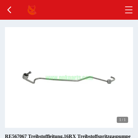
1
/
1
RE567067 Treibstoffleitung,16RX Treibstoffspritzgaspumpe