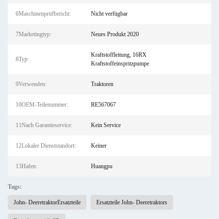
6Maschinenprüfbericht:
Nicht verfügbar
7Marketingtyp:
Neues Produkt 2020
Kraftstoffleitung, 16RX
8Typ:
Kraftstoffeinspritzpumpe
9Verwenden:
Traktoren
10OEM-Teilenummer:
RE567067
11Nach Garantieservice:
Kein Service
12Lokaler Dienststandort:
Keiner
13Hafen:
Huangpu
Tags:
John- DeeretraktorErsatzteile
Ersatzteile John- Deeretraktors