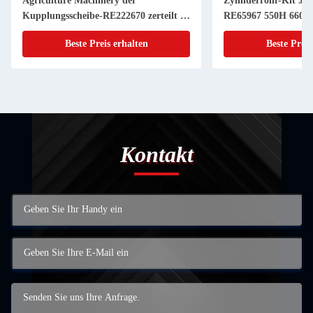
Agriculture Machinery der
Zylinderrohr-Kit JD
Kupplungsscheibe-RE222670 zerteilt 11
RE65967 550H 6603 
Zoll 20 KEIL
Powerthch Turbo
Beste Preis erhalten
Beste Preis
Kontakt