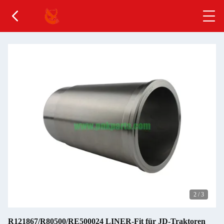
2
/
3
R121867/R80500/RE500024 LINER-Fit für JD-Traktoren