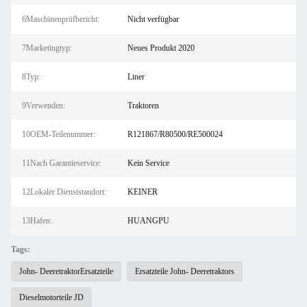
6Maschinenprüfbericht:
Nicht verfügbar
7Marketingtyp:
Neues Produkt 2020
8Typ:
Liner
9Verwenden:
Traktoren
10OEM-Teilenummer:
R121867/R80500/RE500024
11Nach Garantieservice:
Kein Service
12Lokaler Dienststandort:
KEINER
13Hafen:
HUANGPU
Tags:
John- DeeretraktorErsatzteile
Ersatzteile John- Deeretraktors
Dieselmotorteile JD