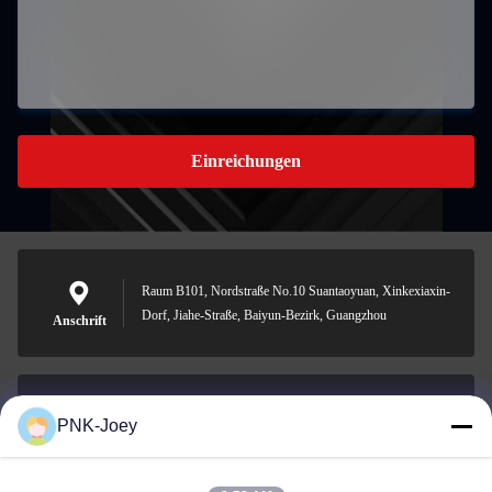
Einreichungen
Raum B101, Nordstraße No.10 Suantaoyuan, Xinkexiaxin-
Dorf, Jiahe-Straße, Baiyun-Bezirk, Guangzhou
Anschrift
PNK-Joey
xianzhihao@gzxingchao.info
E-Mail-Adresse