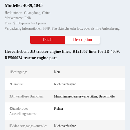
Modelle: 4039,4045
Herkunftsort: Guangdong, China
Markenname: PNK
Preis: $1.00/pieces >=1 pieces
Verpackung Informationen: PNK-Plastiktasche oder Box oder als Ihre Anforderung.
Detail
Description
Hervorheben:
JD tractor engine liner
,
R121867 liner for JD 4039
,
RE500024 tractor engine part
1Bedingung:
Neu
2Garantie:
Nicht verfügbar
3Anwendbare Branchen:
Maschinenreparaturwerkstätten, Bauernhöfe
4Standort des
Keiner
Ausstellungsraums:
5Video Ausgangskontrolle:
Nicht verfügbar