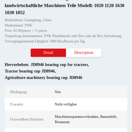
landwirtschaftliche Maschinen Teile Modell: 1020 1120 1630
1030 1052
Herkunftsort: Guangdong, China
Markenname: PNK
Preis: $1.00/pieces >=1 pieces
Verpackung Informationen: PNK-Plastiktasche oder Box oder als Ihre Anforderung.
Versorgungsmaterial-Fähigkeit: 1000 Box/Boxen pro Tag
Detail
Description
Hervorheben:
JD8946 bearing cup for tractors
,
Tractor bearing cup JD8946
,
Agriculture machinery bearing cup JD8946
1Bedingung:
Neu
2Garantie:
Nicht verfügbar
Maschinenreparaturwerkstätten, Bauernhöfe,
3Anwendbare Branchen:
Restaurant