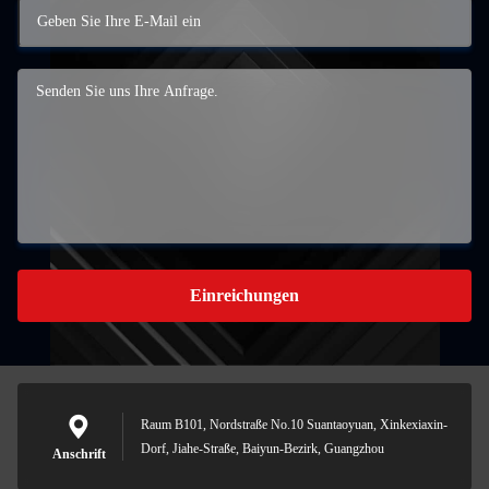
Einreichungen
Raum B101, Nordstraße No.10 Suantaoyuan, Xinkexiaxin-
Dorf, Jiahe-Straße, Baiyun-Bezirk, Guangzhou
Anschrift