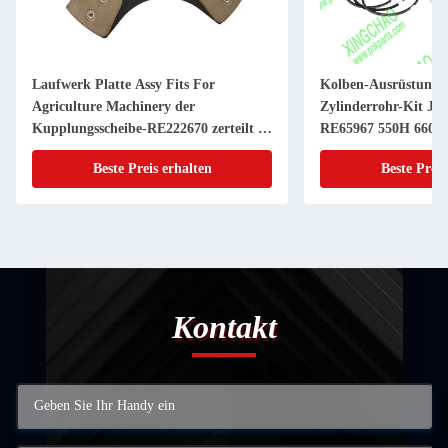
Laufwerk Platte Assy Fits For
Kolben-Ausrüstung 
Agriculture Machinery der
Zylinderrohr-Kit JD
Kupplungsscheibe-RE222670 zerteilt 11
RE65967 550H 6603 
Zoll 20 KEIL
Powerthch Turbo
Beste Preis erhalten
Beste Preis
Kontakt