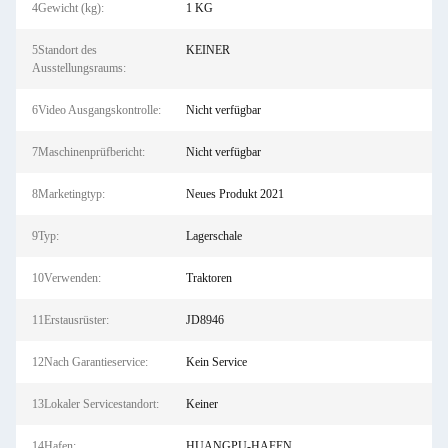
4Gewicht (kg):
1 KG
5Standort des
KEINER
Ausstellungsraums:
6Video Ausgangskontrolle:
Nicht verfügbar
7Maschinenprüfbericht:
Nicht verfügbar
8Marketingtyp:
Neues Produkt 2021
9Typ:
Lagerschale
10Verwenden:
Traktoren
11Erstausrüster:
JD8946
12Nach Garantieservice:
Kein Service
13Lokaler Servicestandort:
Keiner
14Hafen:
HUANGPU-HAFEN