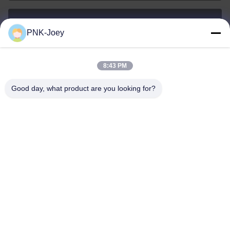
PNK-Joey
xianzhihao@gzxingchao.info
E-Mail-Adresse
8:43 PM
Good day, what product are you looking for?
008613580404923
Telefon
Guangzhou Xingchao Agriculture Machinery
Co., Ltd.