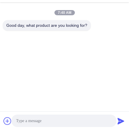
7:40 AM
Good day, what product are you looking for?
008613580404923
Telefon
Guangzhou Xingchao Agriculture Machinery
Co., Ltd.
Beste Preis erhalten
Get a Quote
Guangzhou Xingchao Agriculture Machinery Co., Ltd.