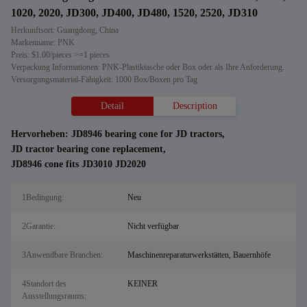
1020, 2020, JD300, JD400, JD480, 1520, 2520, JD310
Herkunftsort: Guangdong, China
Markenname: PNK
Preis: $1.00/pieces >=1 pieces
Verpackung Informationen: PNK-Plastiktasche oder Box oder als Ihre Anforderung.
Versorgungsmaterial-Fähigkeit: 1000 Box/Boxen pro Tag
Detail
Description
Hervorheben:
JD8946 bearing cone for JD tractors
,
JD tractor bearing cone replacement
,
JD8946 cone fits JD3010 JD2020
1Bedingung:
Neu
2Garantie:
Nicht verfügbar
3Anwendbare Branchen:
Maschinenreparaturwerkstätten, Bauernhöfe
4Standort des
KEINER
Ausstellungsraums: