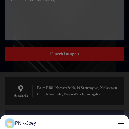
Einreichungen
Raum B101, Nordstraße No.10 Suantaoyuan, Xinkexiaxin-
Dorf, Jiahe-Straße, Baiyun-Bezirk, Guangzhou
Anschrift
PNK-Joey
xianzhihao@gzxingchao.info
E-Mail-Adresse