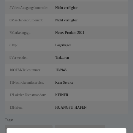
5Video Ausgangskontrolle:
Nicht verfügbar
6Maschinenprüfbericht:
Nicht verfügbar
7Marketingtyp:
Neues Produkt 2021
8Typ:
Lagerkegel
9Verwenden:
Traktoren
10OEM-Teilenummer:
JD8946
11Nach Garantieservice:
Kein Service
12Lokaler Dienststandort:
KEINER
13Hafen:
HUANGPU-HAFEN
Tags:
John- DeeretraktorErsatzteile
Ersatzteile John- Deeretraktors