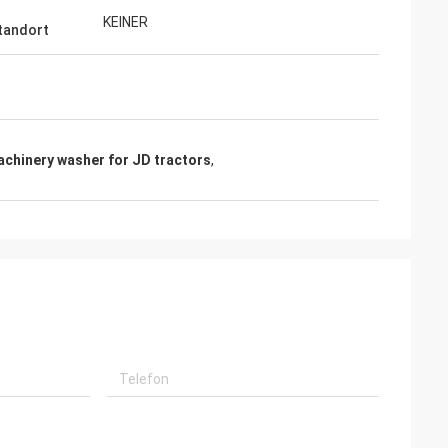
KEINER
tandort
achinery washer for JD tractors
,