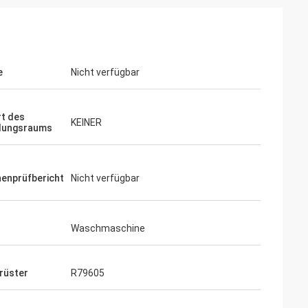
e
Nicht verfügbar
t des
KEINER
llungsraums
enprüfbericht
Nicht verfügbar
Waschmaschine
rüster
R79605