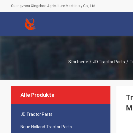
Guangzhou Xingchao Agriculture Machinery Co., Ltd.
Startseite
/
JD Tractor Parts
/
T
Alle Produkte
Tr
Ma
JD Tractor Parts
Neue Holland Tractor Parts