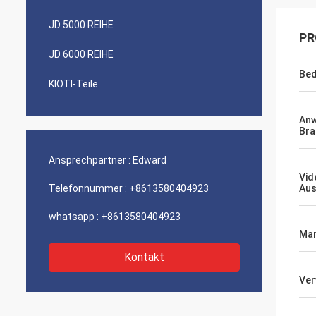
JD 5000 REIHE
PR
JD 6000 REIHE
Bed
KIOTI-Teile
An
Bra
Ansprechpartner :
Edward
Vid
Telefonnummer :
+8613580404923
Aus
whatsapp :
+8613580404923
Mar
Kontakt
Ve