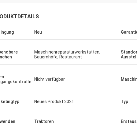
ODUKTDETAILS
ingung
Neu
Garanti
wendbare
Maschinenreparaturwerkstätten,
Standor
nchen
Bauernhöfe, Restaurant
Ausste
eo
Nicht verfügbar
Maschin
gangskontrolle
ketingtyp
Neues Produkt 2021
Typ
rwenden
Traktoren
Erstaus