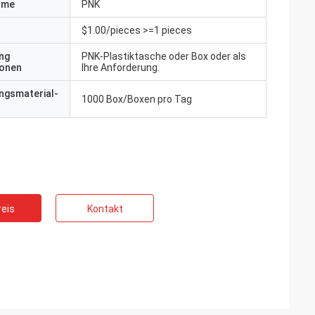
ame
PNK
$1.00/pieces >=1 pieces
ng
PNK-Plastiktasche oder Box oder als
ionen
Ihre Anforderung.
ngsmaterial-
1000 Box/Boxen pro Tag
eis
Kontakt