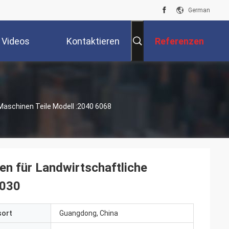
German
Videos
Kontaktieren
Referenzen
Sie Uns
aschinen Teile Modell :2040 6068
n für Landwirtschaftliche
2030
sort
Guangdong, China