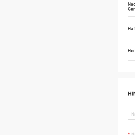
Na
Gar
Haf
Her
HI