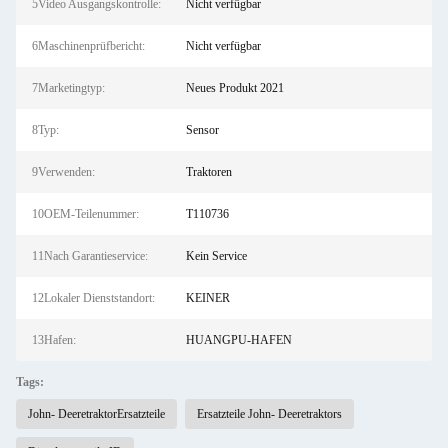
5Video Ausgangskontrolle:
Nicht verfügbar
6Maschinenprüfbericht:
Nicht verfügbar
7Marketingtyp:
Neues Produkt 2021
8Typ:
Sensor
9Verwenden:
Traktoren
10OEM-Teilenummer:
T110736
11Nach Garantieservice:
Kein Service
12Lokaler Dienststandort:
KEINER
13Hafen:
HUANGPU-HAFEN
Tags:
John- DeeretraktorErsatzteile
Ersatzteile John- Deeretraktors