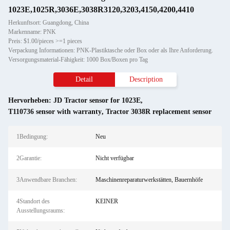
1023E,1025R,3036E,3038R3120,3203,4150,4200,4410
Herkunftsort: Guangdong, China
Markenname: PNK
Preis: $1.00/pieces >=1 pieces
Verpackung Informationen: PNK-Plastiktasche oder Box oder als Ihre Anforderung.
Versorgungsmaterial-Fähigkeit: 1000 Box/Boxen pro Tag
Detail
Description
Hervorheben:
JD Tractor sensor for 1023E
,
T110736 sensor with warranty
,
Tractor 3038R replacement sensor
1Bedingung:
Neu
2Garantie:
Nicht verfügbar
3Anwendbare Branchen:
Maschinenreparaturwerkstätten, Bauernhöfe
4Standort des
KEINER
Ausstellungsraums: