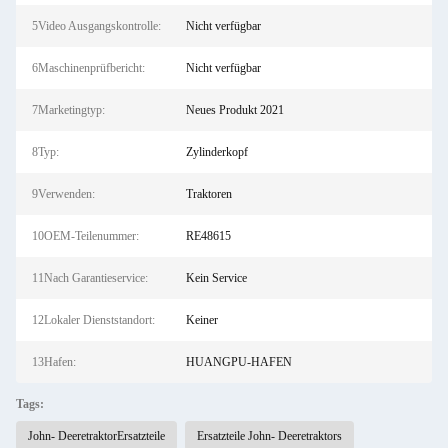
5Video Ausgangskontrolle:
Nicht verfügbar
6Maschinenprüfbericht:
Nicht verfügbar
7Marketingtyp:
Neues Produkt 2021
8Typ:
Zylinderkopf
9Verwenden:
Traktoren
10OEM-Teilenummer:
RE48615
11Nach Garantieservice:
Kein Service
12Lokaler Dienststandort:
Keiner
13Hafen:
HUANGPU-HAFEN
Tags:
John- DeeretraktorErsatzteile
Ersatzteile John- Deeretraktors