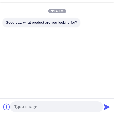
9:04 AM
Good day, what product are you looking for?
008613580404923
Telefon
Guangzhou Xingchao Agriculture Machinery
Co., Ltd.
Beste Preis erhalten
Get a Quote
Guangzhou Xingchao Agriculture Machinery Co., Ltd.