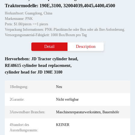
Traktormodelle: 190E,3100, 32004039,4045,4400,4500
Herkunftsort: Guangdong, China
Markenname: PNK
Preis: $1.00/pieces >=1 pieces
Verpackung Informationen: PNK-Plastiktasche oder Box oder als Ihre Anforderung.
Versorgungsmaterial-Fähigkeit: 1000 Box/Boxen pro Tag
Detail
Description
Hervorheben:
JD Tractor cylinder head
,
RE48615 cylinder head replacement
,
cylinder head for JD 190E 3100
1Bedingung:
Neu
2Garantie:
Nicht verfügbar
3Anwendbare Branchen:
Maschinenreparaturwerkstätten, Bauernhöfe
4Standort des
KEINER
Ausstellungsraums: