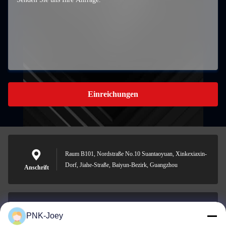
Einreichungen
Raum B101, Nordstraße No.10 Suantaoyuan, Xinkexiaxin-
Dorf, Jiahe-Straße, Baiyun-Bezirk, Guangzhou
Anschrift
PNK-Joey
xianzhihao@gzxingchao.info
E-Mail-Adresse