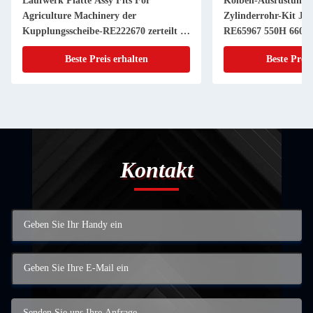
Laufwerk Platte Assy Fits For
Kolben-Ausrüstung 
Agriculture Machinery der
Zylinderrohr-Kit JD
Kupplungsscheibe-RE222670 zerteilt 11
RE65967 550H 6603 
Zoll 20 KEIL
Powerthch Turbo
Beste Preis erhalten
Beste Preis
Kontakt