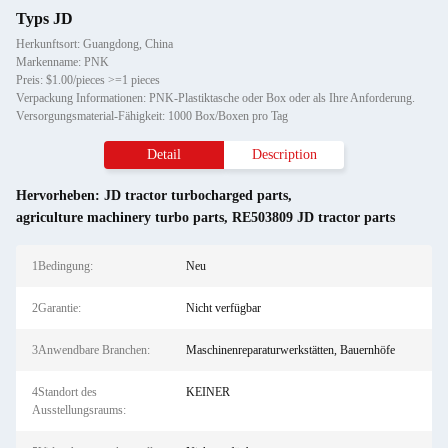
Typs JD
Herkunftsort: Guangdong, China
Markenname: PNK
Preis: $1.00/pieces >=1 pieces
Verpackung Informationen: PNK-Plastiktasche oder Box oder als Ihre Anforderung.
Versorgungsmaterial-Fähigkeit: 1000 Box/Boxen pro Tag
Detail
Description
Hervorheben:
JD tractor turbocharged parts
,
agriculture machinery turbo parts
,
RE503809 JD tractor parts
1Bedingung:
Neu
2Garantie:
Nicht verfügbar
3Anwendbare Branchen:
Maschinenreparaturwerkstätten, Bauernhöfe
4Standort des
KEINER
Ausstellungsraums: