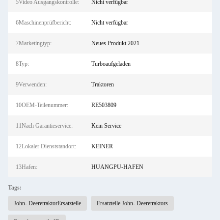
5Video Ausgangskontrolle:
Nicht verfügbar
6Maschinenprüfbericht:
Nicht verfügbar
7Marketingtyp:
Neues Produkt 2021
8Typ:
Turboaufgeladen
9Verwenden:
Traktoren
10OEM-Teilenummer:
RE503809
11Nach Garantieservice:
Kein Service
12Lokaler Dienststandort:
KEINER
13Hafen:
HUANGPU-HAFEN
Tags:
John- DeeretraktorErsatzteile
Ersatzteile John- Deeretraktors