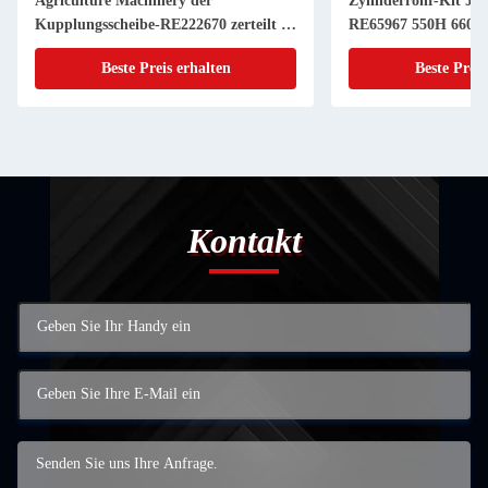
Agriculture Machinery der
Zylinderrohr-Kit JD
Kupplungsscheibe-RE222670 zerteilt 11
RE65967 550H 6603 
Zoll 20 KEIL
Powerthch Turbo
Beste Preis erhalten
Beste Preis
Kontakt