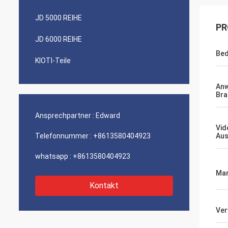
JD 5000 REIHE
PR
JD 6000 REIHE
Bed
KIOTI-Teile
An
Bra
Ansprechpartner :
Edward
Vid
Telefonnummer :
+8613580404923
Aus
whatsapp :
+8613580404923
Mar
Kontakt
Ve