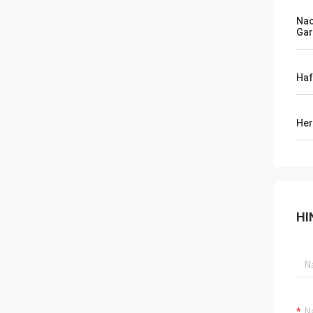
Na
Gar
Haf
Her
HI