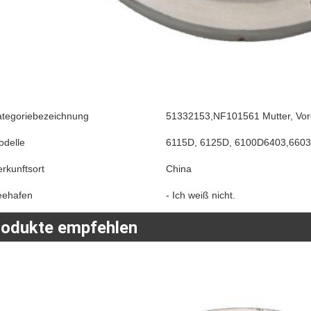
ategoriebezeichnung
51332153,NF101561 Mutter, Vord
odelle
6115D, 6125D, 6100D6403,6603
rkunftsort
China
eehafen
- Ich weiß nicht.
rodukte empfehlen