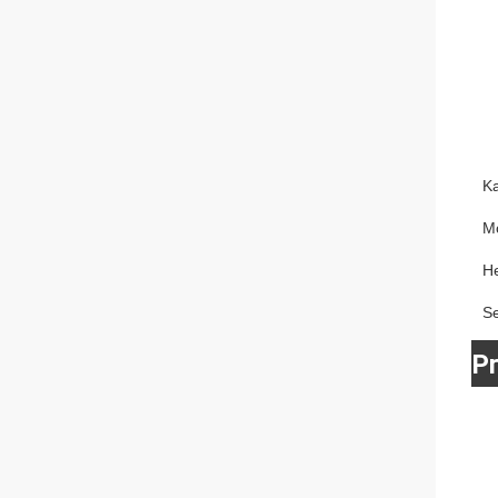
K
M
He
S
P