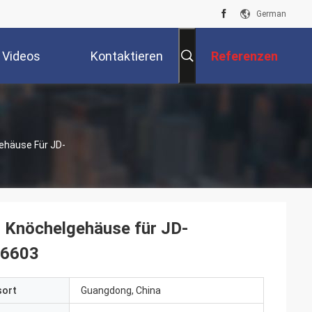
German
Videos
Kontaktieren
Referenzen
Sie Uns
ehäuse Für JD-
 Knöchelgehäuse für JD-
,6603
sort
Guangdong, China