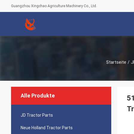
Guangzhou Xingchao Agriculture Machinery Co., Ltd.
Startseite
/
J
Alle Produkte
5
T
JD Tractor Parts
Neue Holland Tractor Parts