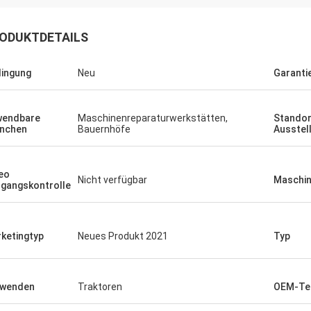
ODUKTDETAILS
ingung
Neu
Garanti
wendbare
Maschinenreparaturwerkstätten,
Standor
nchen
Bauernhöfe
Ausstel
eo
Nicht verfügbar
Maschin
gangskontrolle
ketingtyp
Neues Produkt 2021
Typ
rwenden
Traktoren
OEM-Te