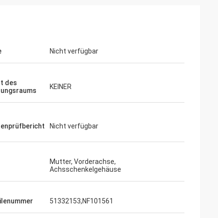
e
Nicht verfügbar
t des
KEINER
lungsraums
enprüfbericht
Nicht verfügbar
Mutter, Vorderachse,
Achsschenkelgehäuse
ilenummer
51332153,NF101561