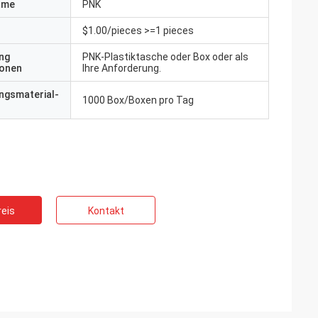
ame
PNK
$1.00/pieces >=1 pieces
ng
PNK-Plastiktasche oder Box oder als
ionen
Ihre Anforderung.
ngsmaterial-
1000 Box/Boxen pro Tag
eis
Kontakt