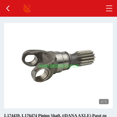
1
/
1
L174439, L176474 Pinion Shaft, ((DANA AXLE) Passt zu