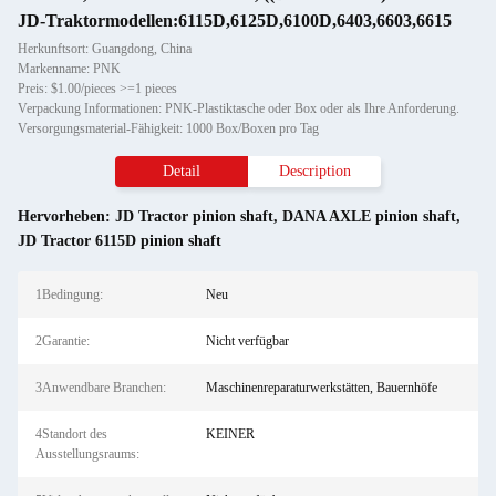
JD-Traktormodellen:6115D,6125D,6100D,6403,6603,6615
Herkunftsort: Guangdong, China
Markenname: PNK
Preis: $1.00/pieces >=1 pieces
Verpackung Informationen: PNK-Plastiktasche oder Box oder als Ihre Anforderung.
Versorgungsmaterial-Fähigkeit: 1000 Box/Boxen pro Tag
Detail
Description
Hervorheben:
JD Tractor pinion shaft
,
DANA AXLE pinion shaft
,
JD Tractor 6115D pinion shaft
1Bedingung:
Neu
2Garantie:
Nicht verfügbar
3Anwendbare Branchen:
Maschinenreparaturwerkstätten, Bauernhöfe
4Standort des
KEINER
Ausstellungsraums: