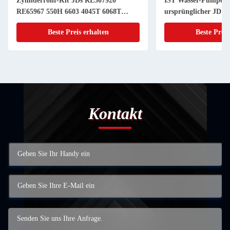
Zylinderrohr-Kit JDs RE507920
IST Wasser-Pumpe m
RE65967 550H 6603 4045T 6068T
ursprünglicher JD Tr
Powerthch Turbo
Beste Preis erhalten
Beste Preis
Kontakt