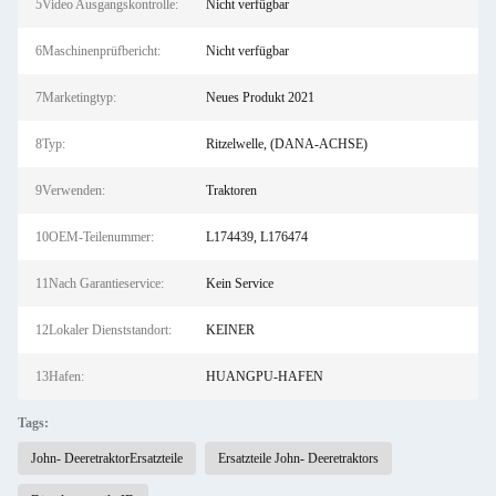
5Video Ausgangskontrolle:
Nicht verfügbar
6Maschinenprüfbericht:
Nicht verfügbar
7Marketingtyp:
Neues Produkt 2021
8Typ:
Ritzelwelle, (DANA-ACHSE)
9Verwenden:
Traktoren
10OEM-Teilenummer:
L174439, L176474
11Nach Garantieservice:
Kein Service
12Lokaler Dienststandort:
KEINER
13Hafen:
HUANGPU-HAFEN
Tags:
John- DeeretraktorErsatzteile
Ersatzteile John- Deeretraktors