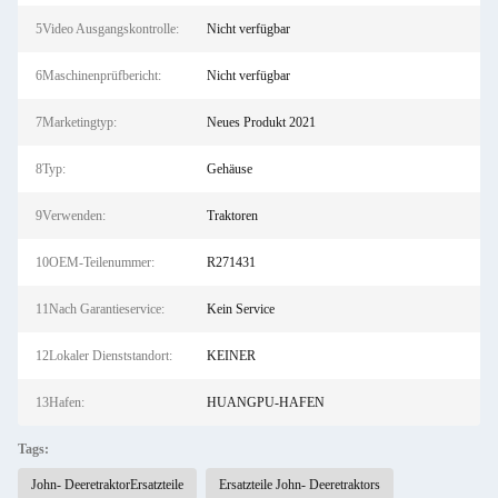
5Video Ausgangskontrolle:
Nicht verfügbar
6Maschinenprüfbericht:
Nicht verfügbar
7Marketingtyp:
Neues Produkt 2021
8Typ:
Gehäuse
9Verwenden:
Traktoren
10OEM-Teilenummer:
R271431
11Nach Garantieservice:
Kein Service
12Lokaler Dienststandort:
KEINER
13Hafen:
HUANGPU-HAFEN
Tags:
John- DeeretraktorErsatzteile
Ersatzteile John- Deeretraktors