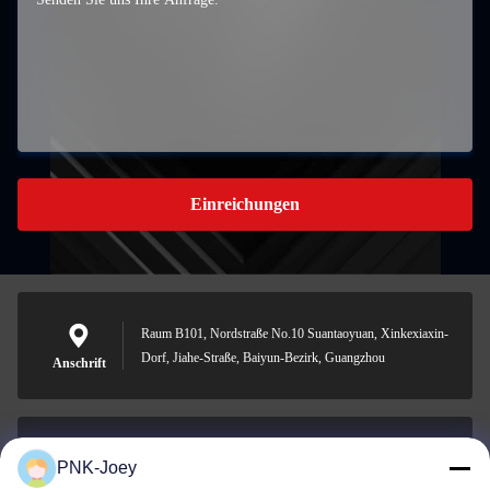
Einreichungen
Raum B101, Nordstraße No.10 Suantaoyuan, Xinkexiaxin-
Dorf, Jiahe-Straße, Baiyun-Bezirk, Guangzhou
Anschrift
PNK-Joey
xianzhihao@gzxingchao.info
E-Mail-Adresse