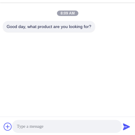
8:09 AM
Good day, what product are you looking for?
008613580404923
Telefon
Guangzhou Xingchao Agriculture Machinery
Co., Ltd.
Beste Preis erhalten
Get a Quote
Guangzhou Xingchao Agriculture Machinery Co., Ltd.