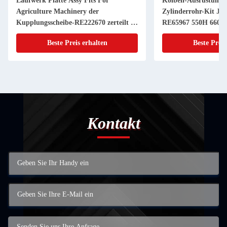
Laufwerk Platte Assy Fits For
Kolben-Ausrüstung 
Agriculture Machinery der
Zylinderrohr-Kit JD
Kupplungsscheibe-RE222670 zerteilt 11
RE65967 550H 6603 
Zoll 20 KEIL
Powerthch Turbo
Beste Preis erhalten
Beste Preis
Kontakt