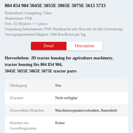
804 854 904 5045E 5055E 5065E 5075E 5615 5715
Herkunftsort: Guangdong, China
Markenname: PNK
Preis: $1.00/pieces >=1 pieces
Verpackung Informationen: PNK-Plastiktasche oder Box oder als Ihre Anforderung.
Versorgungsmaterial-Fähigkeit: 1000 Box/Boxen pro Tag
Detail
Description
Hervorheben:
JD tractor housing for agriculture machinery
,
tractor housing fits 804 854 904
,
5045E 5055E 5065E 5075E tractor parts
1Bedingung:
Neu
2Garantie:
Nicht verfügbar
3Anwendbare Branchen:
Maschinenreparaturwerkstätten, Bauernhöfe
4Standort des
Keiner
Ausstellungsraums: