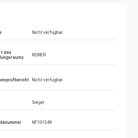
e
Nicht verfügbar
t des
KEINER
llungsraums
enprüfbericht
Nicht verfügbar
Siegel
ilenummer
NF101548