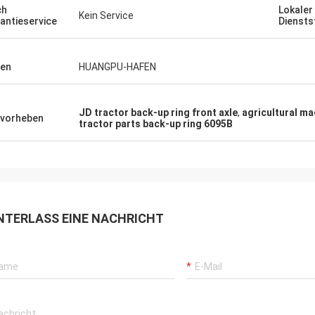
ch
Lokaler
Kein Service
antieservice
Diensts
en
HUANGPU-HAFEN
JD tractor back-up ring front axle
,
agricultural ma
vorheben
tractor parts back-up ring 6095B
NTERLASS EINE NACHRICHT