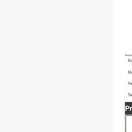
K
M
He
S
P