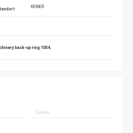
KEINER
tandort
chinery back-up ring 1054
,