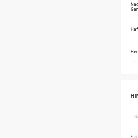
Na
Gar
Haf
Her
HI