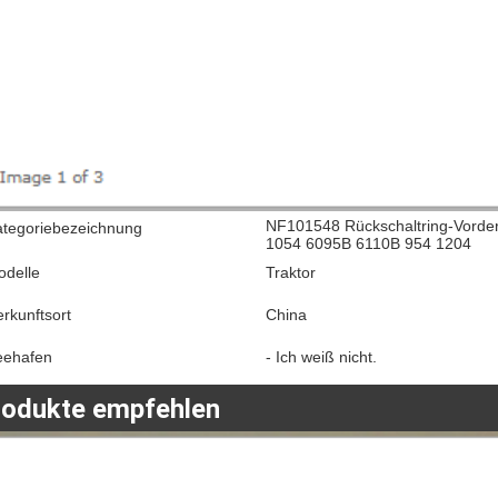
NF101548 Rückschaltring-Vorder
ategoriebezeichnung
1054 6095B 6110B 954 1204
odelle
Traktor
rkunftsort
China
eehafen
- Ich weiß nicht.
rodukte empfehlen