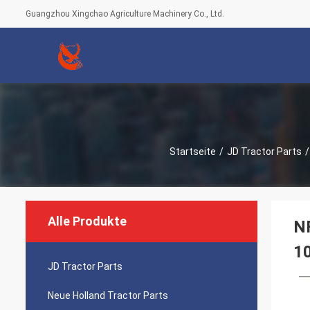
Guangzhou Xingchao Agriculture Machinery Co., Ltd.
Startseite
/
JD Tractor Parts
/
Alle Produkte
NF
1
JD Tractor Parts
Neue Holland Tractor Parts