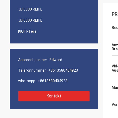
JD 5000 REIHE
PR
JD 6000 REIHE
Bed
KIOTI-Teile
An
Bra
Ansprechpartner :
Edward
Vid
Telefonnummer :
+8613580404923
Aus
whatsapp :
+8613580404923
Mar
Kontakt
Ve