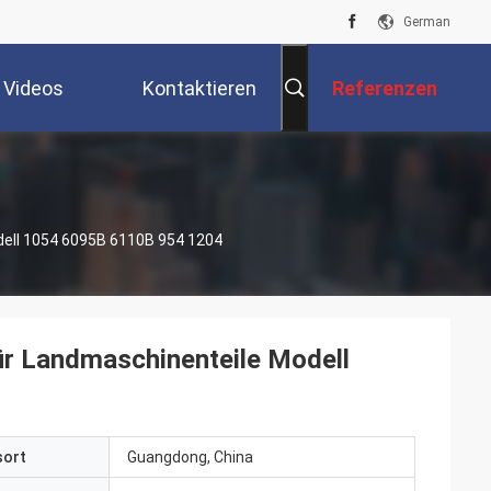
German
Videos
Kontaktieren
Referenzen
Sie Uns
ell 1054 6095B 6110B 954 1204
r Landmaschinenteile Modell
sort
Guangdong, China