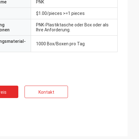
ame
PNK
$1.00/pieces >=1 pieces
ng
PNK-Plastiktasche oder Box oder als
ionen
Ihre Anforderung.
ngsmaterial-
1000 Box/Boxen pro Tag
eis
Kontakt