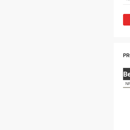
PR
Be
NF