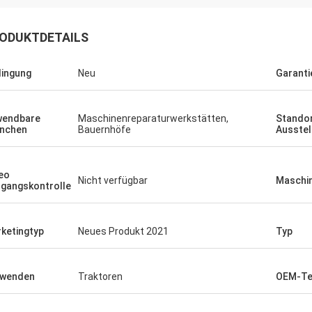
ODUKTDETAILS
ingung
Neu
Garanti
wendbare
Maschinenreparaturwerkstätten,
Standor
nchen
Bauernhöfe
Ausste
eo
Nicht verfügbar
Maschin
gangskontrolle
ketingtyp
Neues Produkt 2021
Typ
rwenden
Traktoren
OEM-Te