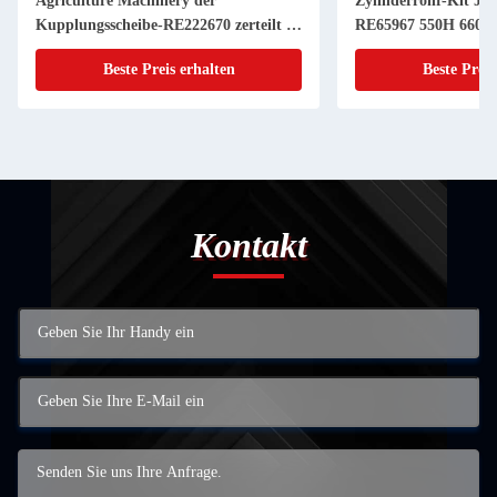
Agriculture Machinery der
Zylinderrohr-Kit JD
Kupplungsscheibe-RE222670 zerteilt 11
RE65967 550H 6603 
Zoll 20 KEIL
Powerthch Turbo
Beste Preis erhalten
Beste Preis
Kontakt