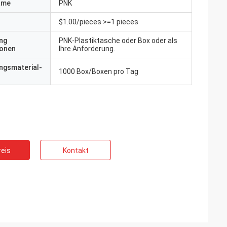
ame
PNK
$1.00/pieces >=1 pieces
ng
PNK-Plastiktasche oder Box oder als
ionen
Ihre Anforderung.
ngsmaterial-
1000 Box/Boxen pro Tag
eis
Kontakt