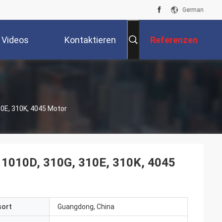
German
Videos
Kontaktieren
Referenzen
Sie Uns
10E, 310K, 4045 Motor
 1010D, 310G, 310E, 310K, 4045
sort
Guangdong, China