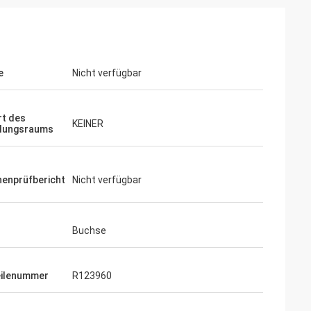
e
Nicht verfügbar
t des
KEINER
llungsraums
enprüfbericht
Nicht verfügbar
Buchse
ilenummer
R123960