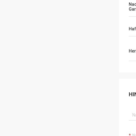
Na
Gar
Haf
Her
HI