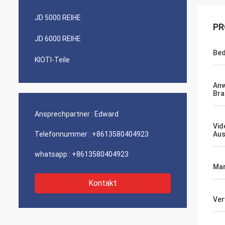
JD 5000 REIHE
PR
JD 6000 REIHE
Bed
KIOTI-Teile
An
Bra
Ansprechpartner :
Edward
Vid
Telefonnummer :
+8613580404923
Aus
whatsapp :
+8613580404923
Mar
Kontakt
Ve