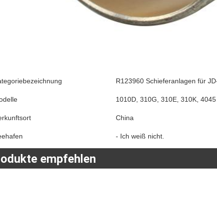
ategoriebezeichnung
R123960 Schieferanlagen für JD
odelle
1010D, 310G, 310E, 310K, 4045
rkunftsort
China
eehafen
- Ich weiß nicht.
rodukte empfehlen