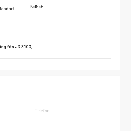
KEINER
tandort
ing fits JD 310G
,