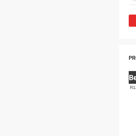
PR
Be
R1