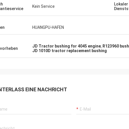
ch
Lokaler
Kein Service
antieservice
Diensts
en
HUANGPU-HAFEN
JD Tractor bushing for 4045 engine
,
R123960 bush
vorheben
JD 1010D tractor replacement bushing
NTERLASS EINE NACHRICHT