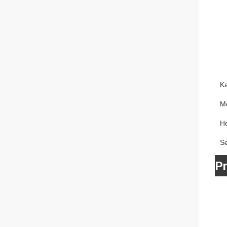
K
M
He
S
P