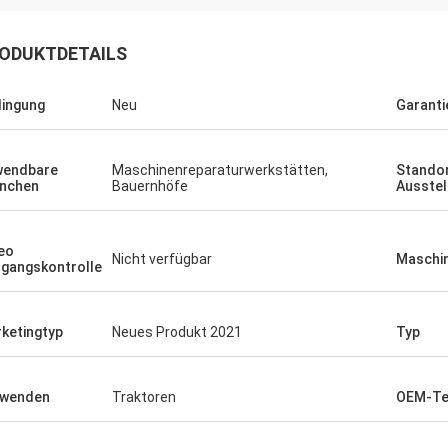
ODUKTDETAILS
ingung
Neu
Garanti
wendbare
Maschinenreparaturwerkstätten,
Standor
nchen
Bauernhöfe
Ausste
eo
Nicht verfügbar
Maschin
gangskontrolle
ketingtyp
Neues Produkt 2021
Typ
rwenden
Traktoren
OEM-Te