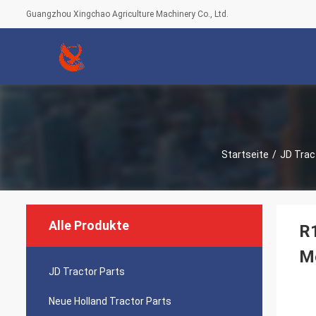
Guangzhou Xingchao Agriculture Machinery Co., Ltd.
Startseite
/
JD Trac
Alle Produkte
R1
M
JD Tractor Parts
Neue Holland Tractor Parts