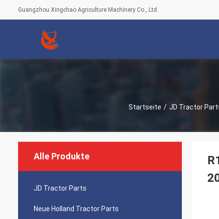
Guangzhou Xingchao Agriculture Machinery Co., Ltd.
Startseite
/
JD Tractor Part
Alle Produkte
R
2
JD Tractor Parts
Neue Holland Tractor Parts