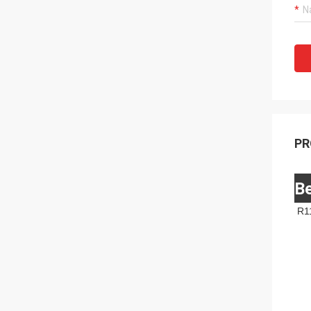
PR
Be
R1