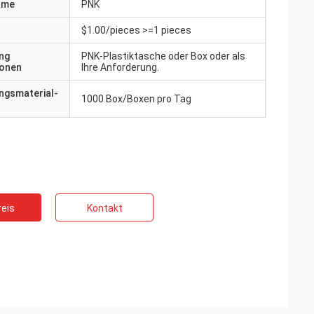
ame
PNK
$1.00/pieces >=1 pieces
ng
PNK-Plastiktasche oder Box oder als
ionen
Ihre Anforderung.
ngsmaterial-
1000 Box/Boxen pro Tag
eis
Kontakt