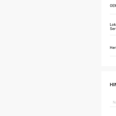
OE
Lok
Ser
Her
HI