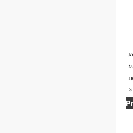
K
M
He
S
P