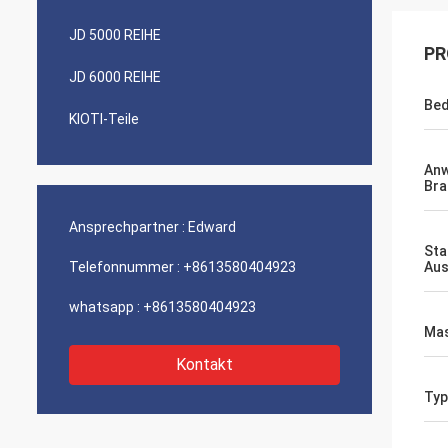
JD 5000 REIHE
PR
JD 6000 REIHE
Bed
KIOTI-Teile
An
Bra
Ansprechpartner :
Edward
Sta
Telefonnummer :
+8613580404923
Aus
whatsapp :
+8613580404923
Mas
Kontakt
Typ