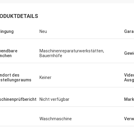
ODUKTDETAILS
ingung
Neu
Gara
wendbare
Maschinenreparaturwerkstätten,
Gewi
nchen
Bauernhöfe
ndort des
Vide
Keiner
stellungsraums
Ausg
chinenprüfbericht
Nicht verfügbar
Mark
Waschmaschine
Verw