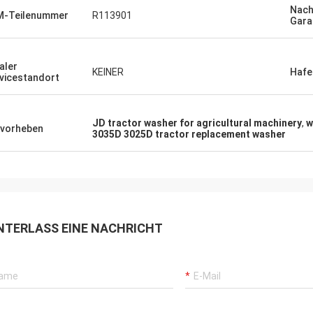
Nac
M-Teilenummer
R113901
Gara
aler
KEINER
Hafe
vicestandort
JD tractor washer for agricultural machinery
,
w
vorheben
3035D 3025D tractor replacement washer
NTERLASS EINE NACHRICHT